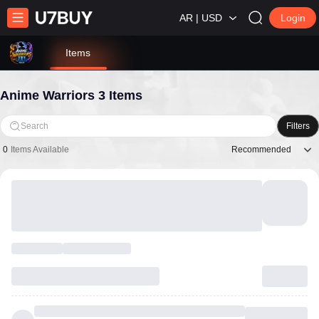
AR | USD
Login
Items
Anime Warriors 3 Items
Search
Filters
Recommended
0
Items Available