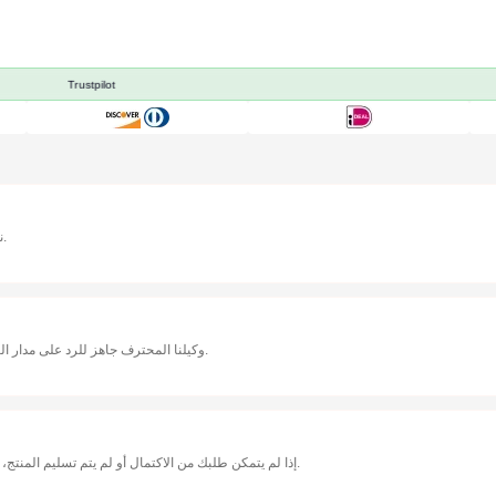
Trustpilot
نمت مع ملايين اللاعبين حول العالم، رحلتك هي قصتنا المشتركة.
وكيلنا المحترف جاهز للرد على مدار الساعة. جميع الأشخاص الحقيقيون يساعدونك في حل أي مشكلة.
إذا لم يتمكن طلبك من الاكتمال أو لم يتم تسليم المنتج، نقدم ضمان استرجاع الأموال بنسبة 100% لضمان أمان الشراء.