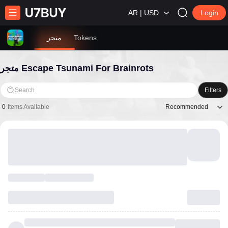
AR | USD
Login
Tokens
متجر
متجر Escape Tsunami For Brainrots
Search
Filters
Recommended
0
Items Available