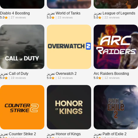
تعزيز League of Legends
تعزيز World of Tanks
Diablo 4 Boosting
5.0
｜
27 reviews
5.0
｜
23 reviews
5.0
｜
22 reviews
Arc Raiders Boosting
تعزيز Overwatch 2
تعزيز Call of Duty
5.0
｜
19 reviews
5.0
｜
12 reviews
5.0
｜
12 reviews
تعزيز Path of Exile 2
تعزيز Honor of Kings
تعزيز Counter Strike 2