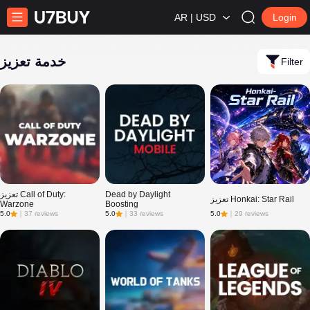
AR | USD
Login
خدمة تعزيز
Filter
Dead by Daylight
تعزيز Call of Duty:
تعزيز Honkai: Star Rail
Warzone
Boosting
5.0
｜
37 reviews
5.0
｜
33 reviews
5.0
｜
29 reviews