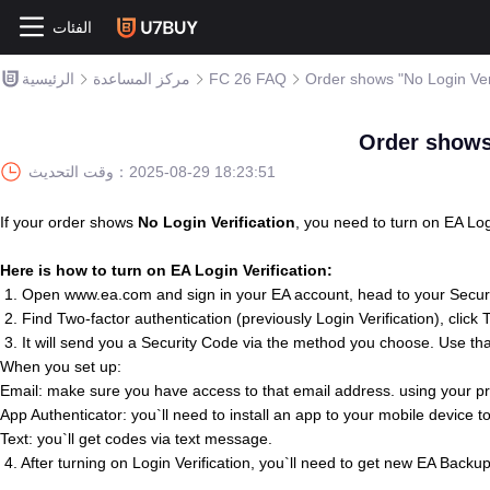
الفئات
Order shows "No Login Veri
FC 26 FAQ
مركز المساعدة
الرئيسية
Order shows 
2025-08-29 18:23:51
وقت التحديث：
If your order shows
No Login Verification
, you need to turn on EA Log
Here is how to turn on EA Login Verification:
1. Open www.ea.com and sign in your EA account, head to your Securi
2. Find
Two-factor authentication (previously Login Verification), c
lick 
3. It will send you a Security Code via the method you choose. Use that 
When you set up:
Email: make sure you have access to that email address. using your 
App Authenticator: you`ll need to install an app to your mobile device t
Text: you`ll get codes via text message.
4. After turning on Login Verification, you`ll need to get new EA Back