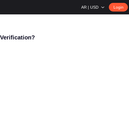
AR | USD
Login
Verification?