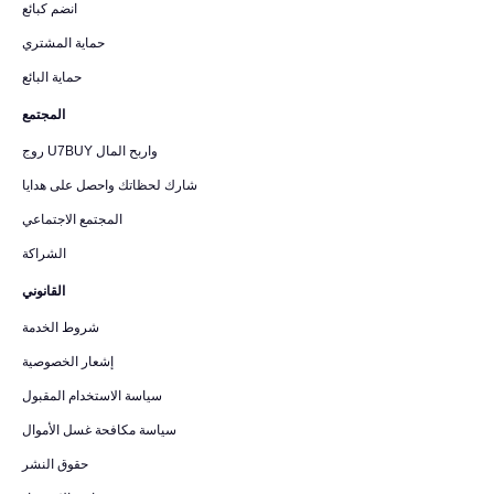
انضم كبائع
حماية المشتري
حماية البائع
المجتمع
روج U7BUY واربح المال
شارك لحظاتك واحصل على هدايا
المجتمع الاجتماعي
الشراكة
القانوني
شروط الخدمة
إشعار الخصوصية
سياسة الاستخدام المقبول
سياسة مكافحة غسل الأموال
حقوق النشر