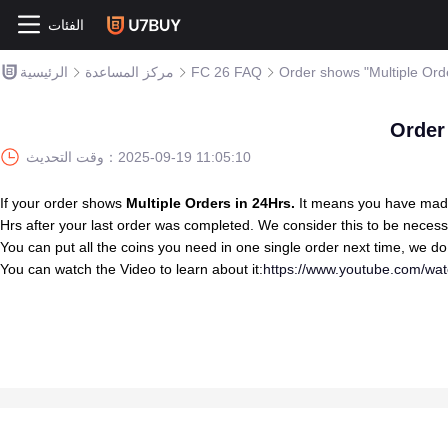
الفئات
Order shows "Multiple Orde
FC 26 FAQ
مركز المساعدة
الرئيسية
Order
2025-09-19 11:05:10
وقت التحديث：
If your order shows
Multiple Orders in 24Hrs.
It means you have made 
Hrs after your last order was completed. We consider this to be necessa
You can put all the coins you need in one single order next time, we d
You can watch the Video to learn about it:
https://www.youtube.com/w