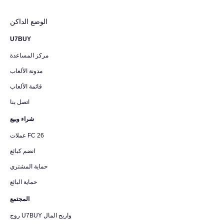
الوضع الداكن
U7BUY
مركز المساعدة
مدونة الألعاب
قائمة الألعاب
اتصل بنا
شراء وبيع
عملات FC 26
انضم كبائع
حماية المشتري
حماية البائع
المجتمع
روج U7BUY واربح المال