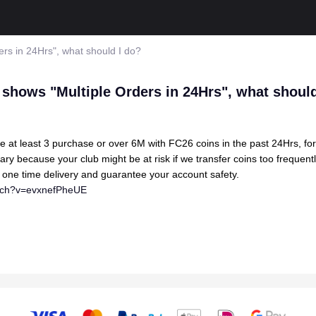
rs in 24Hrs", what should I do?
 shows "Multiple Orders in 24Hrs", what should
at least 3 purchase or over 6M with FC26 coins in the past 24Hrs, for y
ry because your club might be at risk if we transfer coins too frequentl
o one time delivery and guarantee your account safety.
atch?v=evxnefPheUE