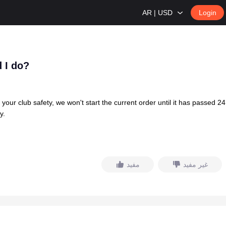
AR | USD
Login
 I do?
our club safety, we won't start the current order until it has passed 24
y.
غير مفيد
مفيد