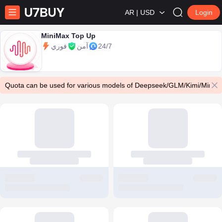
AR | USD
Login
MiniMax Top Up
24/7
آمن
فوري
Quota can be used for various models of Deepseek/GLM/Kimi/MiniMax/