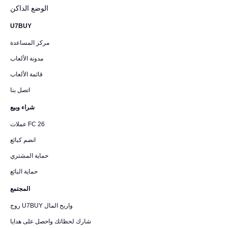
الوضع الداكن
U7BUY
مركز المساعدة
مدونة الألعاب
قائمة الألعاب
اتصل بنا
شراء وبيع
عملات FC 26
انضم كبائع
حماية المشتري
حماية البائع
المجتمع
روج U7BUY واربح المال
شارك لحظاتك واحصل على هدايا