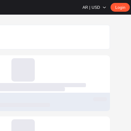
AR | USD
Login