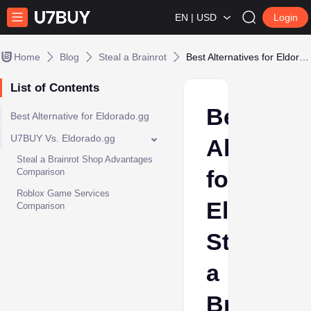
EN | USD
Login
Home
Blog
Steal a Brainrot
Best Alternatives for Eldorado Steal a Brainrot Shop 2026
List of Contents
Best
Best Alternative for Eldorado.gg
U7BUY Vs. Eldorado.gg
Alternati
Steal a Brainrot Shop Advantages
for
Comparison
Roblox Game Services
Eldorado
Comparison
Steal
a
Brainrot