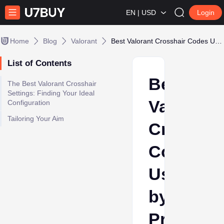
EN | USD
Login
Home
Blog
Valorant
Best Valorant Crosshair Codes Used by Pros
List of Contents
Best
The Best Valorant Crosshair
Settings: Finding Your Ideal
Valorant
Configuration
Tailoring Your Aim
Crosshai
Codes
Used
by
Pros