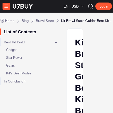
EN | USD
Login
Home
Blog
Brawl Stars
Kit Brawl Stars Guide: Best Kit Build
List of Contents
Kit
Best Kit Build
Gadget
Brawl
Star Power
Stars
Gears
Kit’s Best Modes
Guide:
In Conclusion
Best
Kit
Build