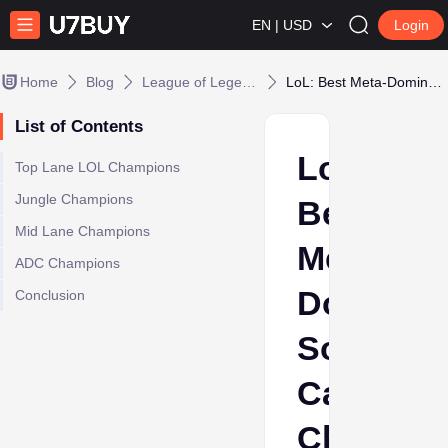
EN | USD
Login
Home
Blog
League of Legends
LoL: Best Meta-Dominating Solo Carry Champions
List of Contents
LoL:
Top Lane LOL Champions
Jungle Champions
Best
Mid Lane Champions
Meta-
ADC Champions
Dominati
Conclusion
Solo
Carry
Champio