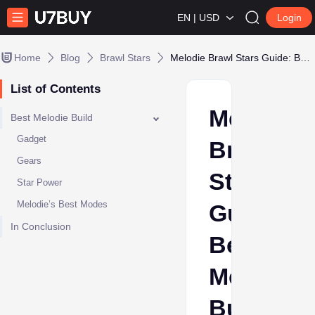
EN | USD
Login
Home
Blog
Brawl Stars
Melodie Brawl Stars Guide: Best Melodie Build
List of Contents
Melodie
Best Melodie Build
Gadget
Brawl
Gears
Stars
Star Power
Melodie’s Best Modes
Guide:
In Conclusion
Best
Melodie
Build