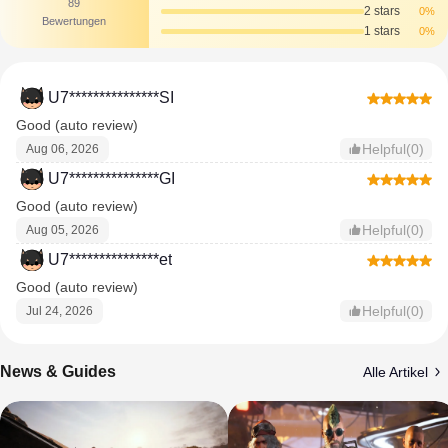
89
2 stars
0%
Bewertungen
1 stars
0%
U7***************SI
Good (auto review)
Helpful(0)
Aug 06, 2026
U7***************GI
Good (auto review)
Helpful(0)
Aug 05, 2026
U7***************et
Good (auto review)
Helpful(0)
Jul 24, 2026
News & Guides
Alle Artikel