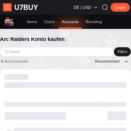
DE | USD
Login
Items
Coins
Accounts
Boosting
Arc Raiders Konto kaufen
Search
Filters
Recommended
0
Items Available