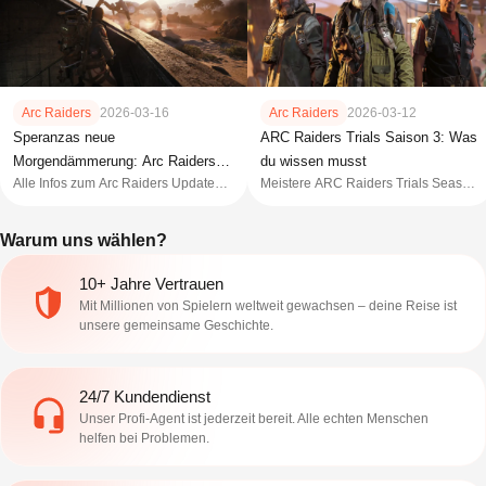
Arc Raiders
2026-03-16
Arc Raiders
2026-03-12
Speranzas neue
ARC Raiders Trials Saison 3: Was
Morgendämmerung: Arc Raiders
du wissen musst
Alle Infos zum Arc Raiders Update
Meistere ARC Raiders Trials Season
Patch 1.19.0
1.19.0. Vom Devotee-Outfit bis zur
3! Verdiene das exklusive Outfit „The
kommenden Erweiterung Riven
Torque“, steige in den Cantina-
Warum uns wählen?
Tides – hier ist dein
Legend-Rängen auf und maximiere
Überlebensguide.
Wochenpunkte.
10+ Jahre Vertrauen
Mit Millionen von Spielern weltweit gewachsen – deine Reise ist
unsere gemeinsame Geschichte.
24/7 Kundendienst
Unser Profi-Agent ist jederzeit bereit. Alle echten Menschen
helfen bei Problemen.