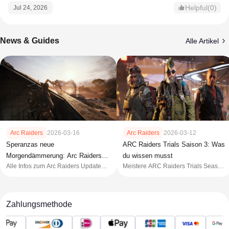
Helpful(0)
Jul 24, 2026
News & Guides
Alle Artikel
Arc Raiders
2026-03-16
Arc Raiders
2026-03-12
Speranzas neue
ARC Raiders Trials Saison 3: Was
Morgendämmerung: Arc Raiders
du wissen musst
Alle Infos zum Arc Raiders Update
Meistere ARC Raiders Trials Season
Patch 1.19.0
1.19.0. Vom Devotee-Outfit bis zur
3! Verdiene das exklusive Outfit „The
kommenden Erweiterung Riven
Torque“, steige in den Cantina-
Tides – hier ist dein
Legend-Rängen auf und maximiere
Überlebensguide.
Wochenpunkte.
Zahlungsmethode