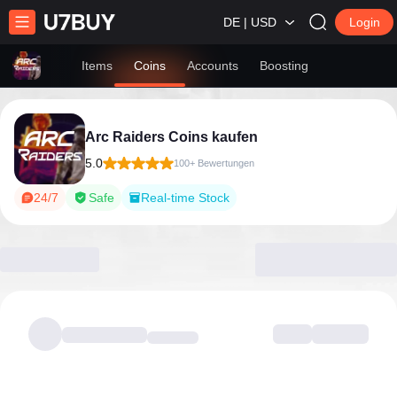
DE | USD
Login
Items
Coins
Accounts
Boosting
Arc Raiders Coins kaufen
5.0
100+ Bewertungen
24/7
Safe
Real-time Stock