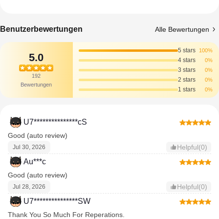
Benutzerbewertungen
Alle Bewertungen
5 stars
100%
5.0
4 stars
0%
3 stars
0%
192
2 stars
0%
Bewertungen
1 stars
0%
U7***************cS
Good (auto review)
Helpful(0)
Jul 30, 2026
Au***c
Good (auto review)
Helpful(0)
Jul 28, 2026
U7***************SW
Thank You So Much For Reperations.