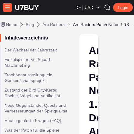
DE | USD
Login
Home
Blog
Arc Raiders
Arc Raiders Patch Notes 1.13.0: Der Aufstieg von Solo vs. Squad
Inhaltsverzeichnis
Arc
Der Wechsel der Jahreszeit
Einzelspieler- vs. Squad-
Raiders
Matchmaking
Patch
Trophäenausstellung: ein
Gemeinschaftsprojekt
Notes
Zustand der Bird City-Karte:
Dächer, Vögel und Vertikalität
1.13.0:
Neue Gegenstände, Quests und
Verbesserungen der Spielqualität
Der
Häufig gestellte Fragen (FAQ)
Aufstieg
Was der Patch für die Spieler