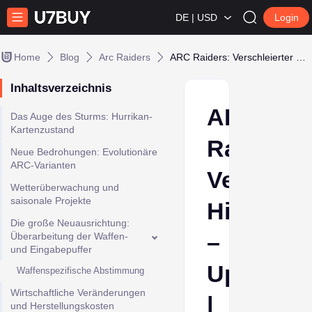
DE | USD
Login
Home
Blog
Arc Raiders
ARC Raiders: Verschleierter Himmel – Update | Patch 1.17.0 Hinweise
Inhaltsverzeichnis
ARC
Das Auge des Sturms: Hurrikan-
Kartenzustand
Raiders:
Neue Bedrohungen: Evolutionäre
ARC-Varianten
Verschlei
Wetterüberwachung und
saisonale Projekte
Himmel
Die große Neuausrichtung:
–
Überarbeitung der Waffen-
und Eingabepuffer
Update
Waffenspezifische Abstimmung
Wirtschaftliche Veränderungen
|
und Herstellungskosten