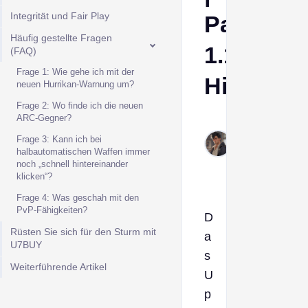
Integrität und Fair Play
Patch
Häufig gestellte Fragen
1.17.0
(FAQ)
Frage 1: Wie gehe ich mit der
Hinweise
neuen Hurrikan-Warnung um?
Frage 2: Wo finde ich die neuen
ARC-Gegner?
Derek
Feb
Frage 3: Kann ich bei
halbautomatischen Waffen immer
26,
noch „schnell hintereinander
2026
klicken“?
Frage 4: Was geschah mit den
PvP-Fähigkeiten?
D
Rüsten Sie sich für den Sturm mit
a
U7BUY
s
Weiterführende Artikel
U
p