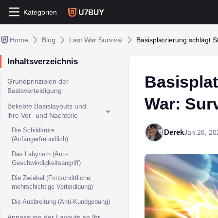
Kategorien
Home
Blog
Last War:Survival
Basisplatzierung schlägt S
Inhaltsverzeichnis
Basisplat
Grundprinzipien der
Basisverteidigung
War: Surv
Beliebte Basislayouts und
ihre Vor- und Nachteile
Die Schildkröte
Derek
Jan 28, 20
(Anfängerfreundlich)
Das Labyrinth (Anti-
Geschwindigkeitsangriff)
Die Zwiebel (Fortschrittliche,
mehrschichtige Verteidigung)
Die Ausbreitung (Anti-Kundgebung)
Anpassung der Layouts an Ihr