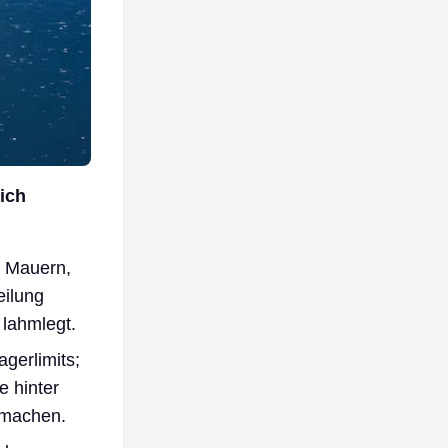
ich
 Mauern,
eilung
 lahmlegt.
gerlimits;
 hinter
u machen.