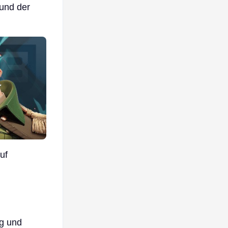
 und der
uf
g und