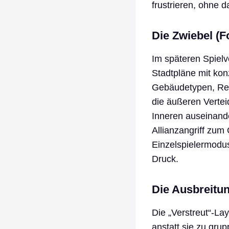
frustrieren, ohne 
Die Zwiebel (F
Im späteren Spielv
Stadtpläne mit ko
Gebäudetypen, Res
die äußeren Vertei
Inneren auseinand
Allianzangriff zum
Einzelspielermodus
Druck.
Die Ausbreitu
Die „Verstreut“-La
anstatt sie zu gru