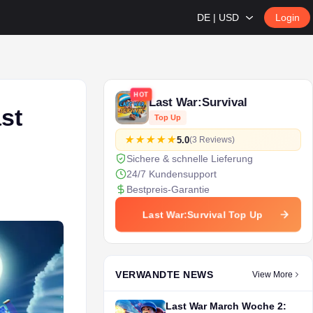
DE | USD
Login
HOT
Last War:Survival
st
Top Up
5.0
(3 Reviews)
Sichere & schnelle Lieferung
24/7 Kundensupport
Bestpreis-Garantie
Last War:Survival Top Up
VERWANDTE NEWS
View More
Last War March Woche 2: