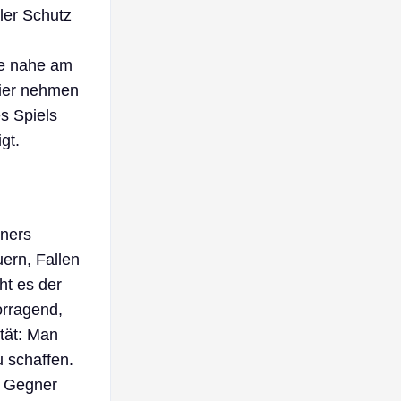
ler Schutz
de nahe am
sier nehmen
s Spiels
gt.
gners
ern, Fallen
ht es der
orragend,
ität: Man
 schaffen.
h Gegner