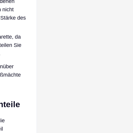
edenen
 nicht
 Stärke des
rette, da
teilen Sie
.
enüber
roßmächte
teile
ie
il