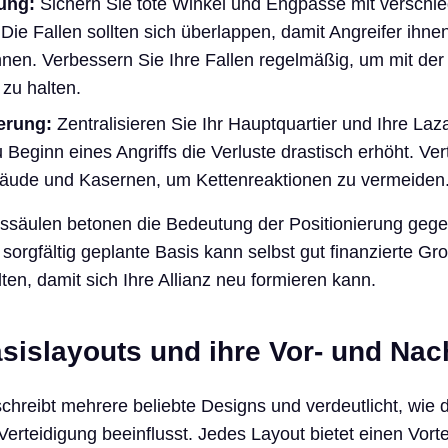
ung:
Sichern Sie tote Winkel und Engpässe mit verschi
Die Fallen sollten sich überlappen, damit Angreifer ihnen
en. Verbessern Sie Ihre Fallen regelmäßig, um mit der
 zu halten.
erung:
Zentralisieren Sie Ihr Hauptquartier und Ihre Laza
 Beginn eines Angriffs die Verluste drastisch erhöht. Ver
ude und Kasernen, um Kettenreaktionen zu vermeiden
gssäulen betonen die Bedeutung der Positionierung geg
 sorgfältig geplante Basis kann selbst gut finanzierte G
ten, damit sich Ihre Allianz neu formieren kann.
sislayouts und ihre Vor- und Nach
reibt mehrere beliebte Designs und verdeutlicht, wie d
Verteidigung beeinflusst. Jedes Layout bietet einen Vorte