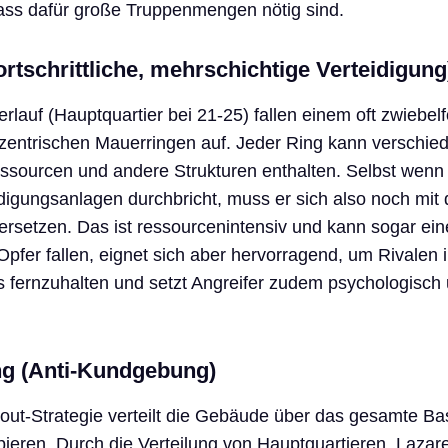
dass dafür große Truppenmengen nötig sind.
ortschrittliche, mehrschichtige Verteidigung
erlauf (Hauptquartier bei 21-25) fallen einem oft zwiebel
nzentrischen Mauerringen auf. Jeder Ring kann verschie
sourcen und andere Strukturen enthalten. Selbst wenn
digungsanlagen durchbricht, muss er sich also noch mit
ersetzen. Das ist ressourcenintensiv und kann sogar ei
 Opfer fallen, eignet sich aber hervorragend, um Rivalen 
 fernzuhalten und setzt Angreifer zudem psychologisch 
ng (Anti-Kundgebung)
yout-Strategie verteilt die Gebäude über das gesamte Ba
ppieren. Durch die Verteilung von Hauptquartieren, Lazar