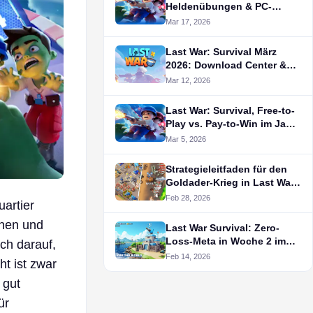
Heldenübungen & PC-
Optimierungen
Mar 17, 2026
Last War: Survival März
2026: Download Center &
Geschenk-Guide
Mar 12, 2026
Last War: Survival, Free-to-
Play vs. Pay-to-Win im Jahr
2026?
Mar 5, 2026
Strategieleitfaden für den
Goldader-Krieg in Last War:
Survival
Feb 28, 2026
uartier
ehen und
Last War Survival: Zero-
Loss-Meta in Woche 2 im
ch darauf,
Februar
Feb 14, 2026
t ist zwar
 gut
ür