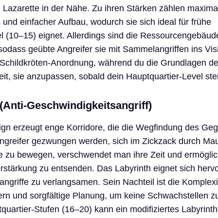
nd Lazarette in der Nähe. Zu ihren Stärken zählen maxima
 und einfacher Aufbau, wodurch sie sich ideal für frühe
el (10–15) eignet. Allerdings sind die Ressourcengebäu
 sodass geübte Angreifer sie mit Sammelangriffen ins Vi
 Schildkröten-Anordnung, während du die Grundlagen de
reit, sie anzupassen, sobald dein Hauptquartier-Level stei
(Anti-Geschwindigkeitsangriff)
ign erzeugt enge Korridore, die die Wegfindung des Ge
Angreifer gezwungen werden, sich im Zickzack durch Mau
 zu bewegen, verschwendet man ihre Zeit und ermöglic
erstärkung zu entsenden. Das Labyrinth eignet sich herv
angriffe zu verlangsamen. Sein Nachteil ist die Komplex
ern und sorgfältige Planung, um keine Schwachstellen zu
tquartier-Stufen (16–20) kann ein modifiziertes Labyrint