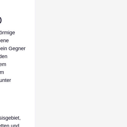
)
förmige
dene
 ein Gegner
 den
nem
im
unter
sisgebiet,
etten und