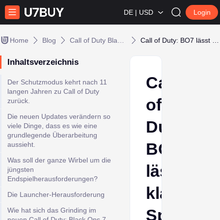
DE | USD
Login
Home
Blog
Call of Duty Black Ops 7
Call of Duty: BO7 lässt klassischen Spielmodus von vor 11 Jahren wieder aufleben
Inhaltsverzeichnis
Call
Der Schutzmodus kehrt nach 11
langen Jahren zu Call of Duty
of
zurück.
Die neuen Updates verändern so
Duty:
viele Dinge, dass es wie eine
grundlegende Überarbeitung
BO7
aussieht.
Was soll der ganze Wirbel um die
lässt
jüngsten
Endspielherausforderungen?
klassisc
Die Launcher-Herausforderung
Spielmo
Wie hat sich das Grinding im
neuen Call of Duty: Black Ops 7-