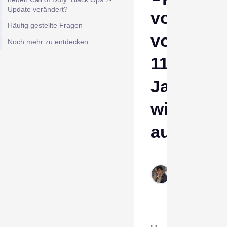
Update verändert?
von
Häufig gestellte Fragen
vor
Noch mehr zu entdecken
11
Jahren
wieder
aufleben
Derek
Feb
24,
2026