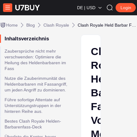
DE | USD
Login
Home
Blog
Clash Royale
Clash Royale Held Barbar Fass: Vollständiger Meta-Leitfaden
Inhaltsverzeichnis
Clash
Zaubersprüche nicht mehr
verschwenden: Optimiere die
Royale
Heilung des Heldenbarbaren im
Fass
Held
Nutze die Zauberimmunität des
Heldenbarbaren mit Fassangriff,
Barbar
um jeden Angriff zu dominieren.
Führe sofortige Attentate auf
Fass:
Unterstützungstruppen in der
hinteren Reihe aus.
Vollständ
Bestes Clash Royale Helden-
Barbarenfass-Deck
Meta-
Überliste die Konter, bevor