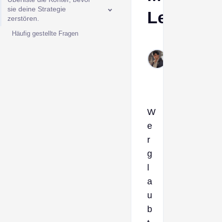
sie deine Strategie
Leitfaden
zerstören.
Häufig gestellte Fragen
Derek
Feb
27,
2026
W
e
r
g
l
a
u
b