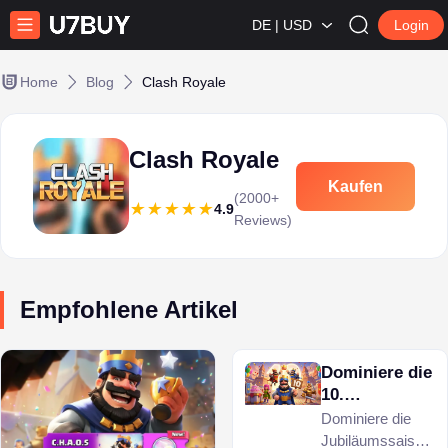
DE | USD
Login
Home
Blog
Clash Royale
Clash Royale
Kaufen
(2000+
4.9
Reviews)
Empfohlene Artikel
Dominiere die
10.
Jubiläumssais
Dominiere die
on von Clash
Jubiläumssaison