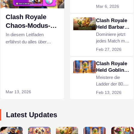
Royale mit
von Clash
Mar 6, 2026
diesem
Royale, indem du
Clash Royale
Leitfaden
versteckte
Clash Royale
Gratis-Tipps und
Chaos-Modus-
Held Barbar
extrem starke
Leitfaden und
Fass:
Dominiere jetzt
In diesem Leitfaden
Decks
Vollständiger
jedes Match mit
beste Decks
erfährst du alles über
freischaltest.
Meta-
der völlig
Upgrades,
Feb 27, 2026
Leitfaden
übermächtigen
Wellenstrategien und wie
Barbarenfass-
Clash Royale
du mit dem besten Deck
Mechanik in
Held Goblin
den Chaos-Modus von
Clash Royale!
Beste
Meistere die
Clash Royale schnell
Deckstrategie
Ladder der 80.
dominieren kannst.
Saison mit dem
Mar 13, 2026
Feb 13, 2026
Clash Royale
Helden-Goblin-
Guide, der die
Latest Updates
Banner Brigade-
Mechaniken
abdeckt.