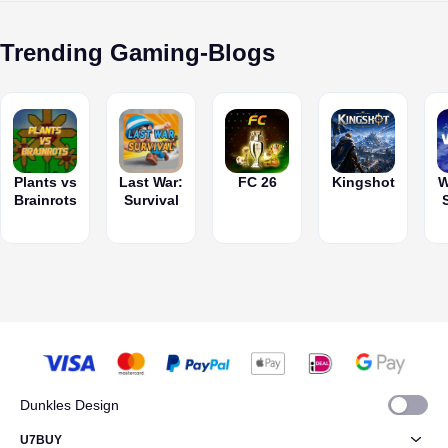
Kanälen
Eisangriffe
schnell
des Helden
verfügbar.
Eisgolem
Trending Gaming-Blogs
Schau
und den
jederzeit in
Feuerflug
diesem
des
Blog vorbei,
Zauberers.
um die
neuesten
Clash
Plants vs
Last War:
FC 26
Kingshot
W
Royale-
Brainrots
Survival
Codes zu
finden!
Dunkles Design
U7BUY