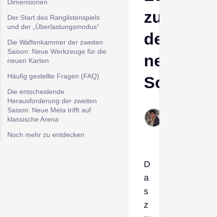
Dimensionen
zu
Der Start des Ranglistenspiels
und der „Überlastungsmodus“
den
Die Waffenkammer der zweiten
Saison: Neue Werkzeuge für die
neuen
neuen Karten
Häufig gestellte Fragen (FAQ)
Schlacht
Die entscheidende
Herausforderung der zweiten
Derek
Saison: Neue Meta trifft auf
Feb 9,
klassische Arena
2026
Noch mehr zu entdecken
D
a
s
z