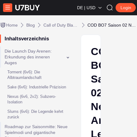
DE | USD
Login
Home
Blog
Call of Duty Black Ops 7
COD BO7 Saison 02 Neue Arenen: Leitfaden zu den neuen Schlachtfeldern
Inhaltsverzeichnis
COD
Die Launch Day Arenen:
Erkundung des inneren
BO7
Auges
Torment (6v6): Die
Saison
Albtraumlandschaft
Sake (6v6): Industrielle Präzision
02
Nexus (6v6, 2v2): Subzero-
Isolation
Neue
Slums (6v6): Die Legende kehrt
Arenen:
zurück
Roadmap zur Saisonmitte: Neue
Leitfaden
Spielmodi und gigantische