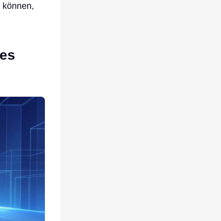
n können,
des