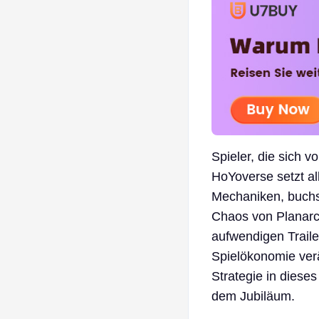
Spieler, die sich 
HoYoverse setzt al
Mechaniken, buchst
Chaos von Planarca
aufwendigen Traile
Spielökonomie verä
Strategie in diese
dem Jubiläum.