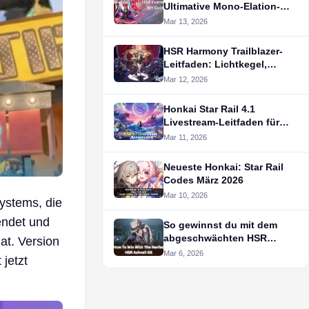
Ultimative Mono-Elation-
Strategie
Mar 13, 2026
HSR Harmony Trailblazer-
Leitfaden: Lichtkegel,
Eidolons, Fähigkeiten
Mar 12, 2026
Honkai Star Rail 4.1
Livestream-Leitfaden für
den kommenden
Mar 11, 2026
Jubiläumspatch
Neueste Honkai: Star Rail
Codes März 2026
Mar 10, 2026
ystems, die
endet und
So gewinnst du mit dem
abgeschwächten HSR
at. Version
Ashveil Kit
Mar 6, 2026
 jetzt