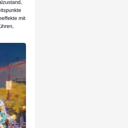
alzustand,
eitspunkte
effekte mit
ühren,