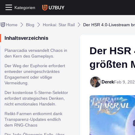
Kategorien
Home
Blog
Honkai: Star Rail
Der HSR 4.0-Livestream b
Inhaltsverzeichnis
Der HSR 
Planarcadia verwandelt Chaos in
den Kern des Gameplays.
größten 
Der Weg der Euphorie erfordert
entweder uneingeschränktes
Engagement oder völlige
Derek
Feb 9, 202
Vermeidung.
Der kostenlose 5-Sterne-Selektor
erfordert strategisches Denken,
nicht emotionales Handeln.
Relikt-Farmen entkommt dank
Transparenz-Updates endlich
dem RNG-Chaos
Die Jade-Ökonomie-Falle, über