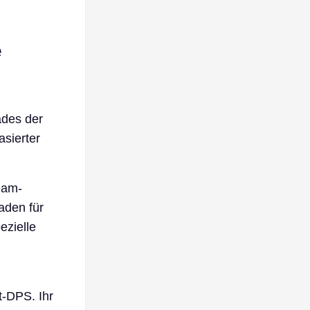
e
ades der
sierter
eam-
aden für
ezielle
t-DPS. Ihr