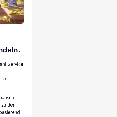
ndeln.
wahl-Service
lste
matisch
h zu den
 basierend