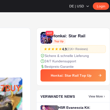
DE | USD
Login
HOT
Honkai: Star Rail
Top Up
4.9
(21K+ Reviews)
Sichere & schnelle Lieferung
24/7 Kundensupport
Bestpreis-Garantie
Honkai: Star Rail Top Up
VERWANDTE NEWS
View More
HSR Evanescia Kit: