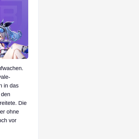
aufwachen.
yale-
h in das
r den
eitete. Die
wer ohne
och vor