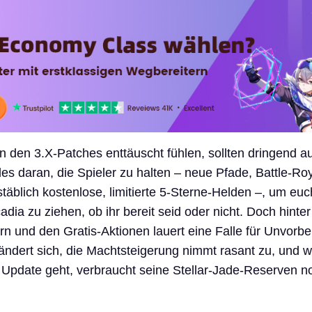
von den 3.X-Patches enttäuscht fühlen, sollten dringend 
les daran, die Spieler zu halten – neue Pfade, Battle-Ro
äblich kostenlose, limitierte 5-Sterne-Helden –, um euc
dia zu ziehen, ob ihr bereit seid oder nicht. Doch hinte
rn und den Gratis-Aktionen lauert eine Falle für Unvorber
ndert sich, die Machtsteigerung nimmt rasant zu, und 
s Update geht, verbraucht seine Stellar-Jade-Reserven n