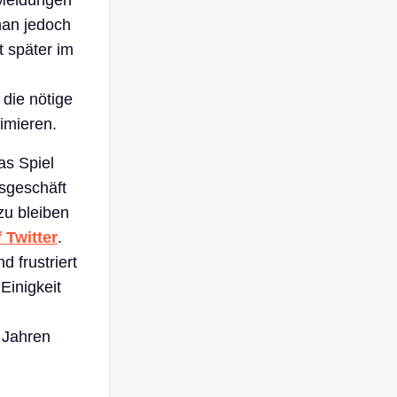
 Meldungen
man jedoch
 später im
die nötige
imieren.
as Spiel
tsgeschäft
zu bleiben
 Twitter
.
 frustriert
Einigkeit
 Jahren