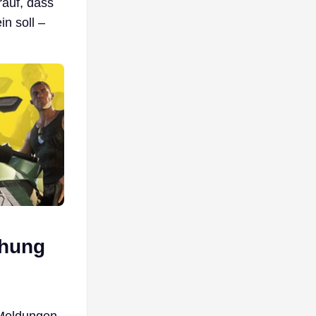
rauf, dass
in soll –
chung