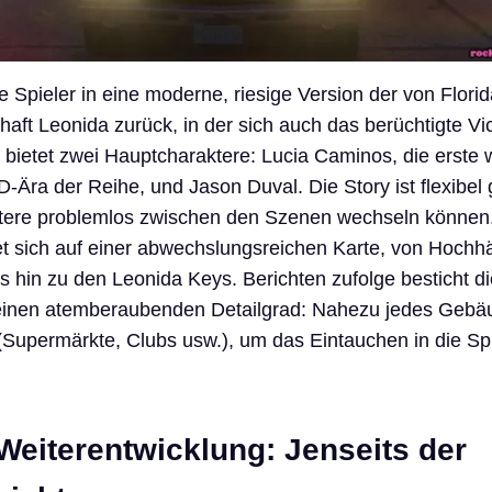
e Spieler in eine moderne, riesige Version der von Flori
haft Leonida zurück, in der sich auch das berüchtigte Vi
l bietet zwei Hauptcharaktere: Lucia Caminos, die erste 
D-Ära der Reihe, und Jason Duval. Die Story ist flexibel g
tere problemlos zwischen den Szenen wechseln können.
et sich auf einer abwechslungsreichen Karte, von Hochh
is hin zu den Leonida Keys. Berichten zufolge besticht d
nen atemberaubenden Detailgrad: Nahezu jedes Gebäu
v (Supermärkte, Clubs usw.), um das Eintauchen in die Sp
eiterentwicklung: Jenseits der