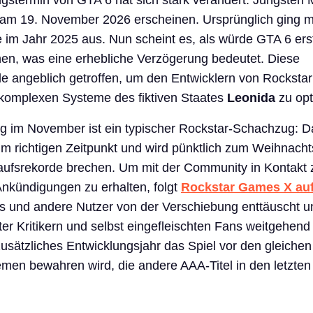
ngstermin von GTA 6 hat sich stark verändert. Jüngsten
6 am 19. November 2026 erscheinen. Ursprünglich ging 
im Jahr 2025 aus. Nun scheint es, als würde GTA 6 erst
nen, was eine erhebliche Verzögerung bedeutet. Diese
 angeblich getroffen, um den Entwicklern von Rockstar 
 komplexen Systeme des fiktiven Staates
Leonida
zu opt
ng im November ist ein typischer Rockstar-Schachzug: D
m richtigen Zeitpunkt und wird pünktlich zum Weihnach
kaufsrekorde brechen. Um mit der Community in Kontakt 
nkündigungen zu erhalten, folgt
Rockstar Games X auf
 und andere Nutzer von der Verschiebung enttäuscht und
ter Kritikern und selbst eingefleischten Fans weitgehend 
zusätzliches Entwicklungsjahr das Spiel vor den gleichen
men bewahren wird, die andere AAA-Titel in den letzten