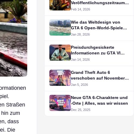
Veröffentlichungszeitraum
Sommer 2026
Feb 14, 2026
Wie das Weltdesign von
GTA 6 Open-World-Spiele
verändern könnte
Jan 28, 2026
Preisdurchgesickerte
Informationen zu GTA VI
sorgen für Begeisterung bei
Jan 14, 2026
den Fans
Grand Theft Auto 6
verschoben auf November
2026
Jan 5, 2026
formationen
iel.
Neue GTA 6-Charaktere und
-Orte | Alles, was wir wissen
ten Straßen
Dec 25, 2025
s hin zum
en, dass
ei. Die