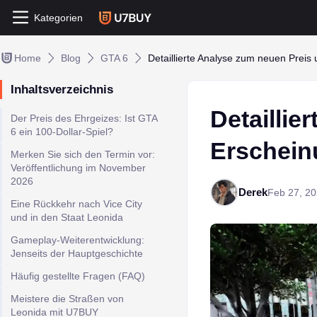
Kategorien
Home
Blog
GTA 6
Detaillierte Analyse zum neuen Prei
Inhaltsverzeichnis
Detaillie
Der Preis des Ehrgeizes: Ist GTA
6 ein 100-Dollar-Spiel?
Erschein
Merken Sie sich den Termin vor:
Veröffentlichung im November
2026
Derek
Feb 27, 2
Eine Rückkehr nach Vice City
und in den Staat Leonida
Gameplay-Weiterentwicklung:
Jenseits der Hauptgeschichte
Häufig gestellte Fragen (FAQ)
Meistere die Straßen von
Leonida mit U7BUY