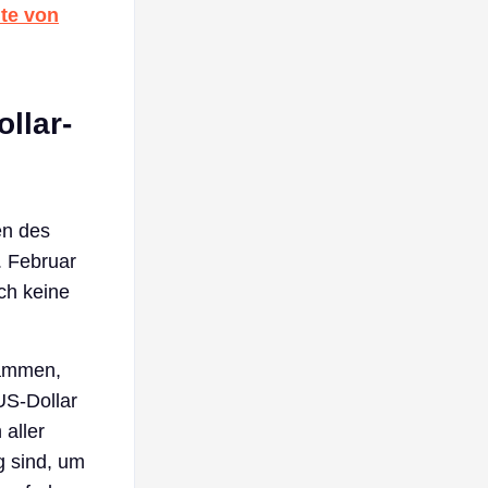
ite von
llar-
en des
. Februar
ich keine
sammen,
US-Dollar
aller
g sind, um