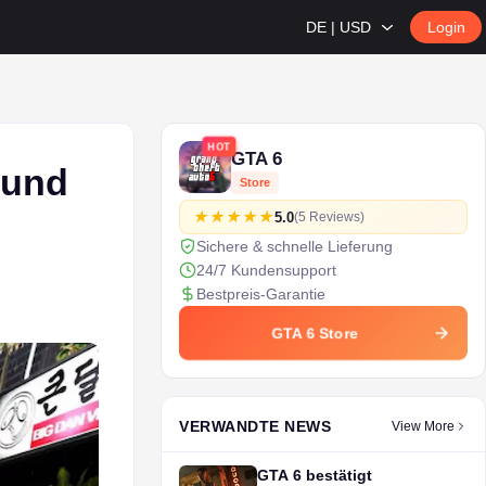
DE | USD
Login
HOT
GTA 6
 und
Store
5.0
(5 Reviews)
Sichere & schnelle Lieferung
24/7 Kundensupport
Bestpreis-Garantie
GTA 6 Store
VERWANDTE NEWS
View More
GTA 6 bestätigt