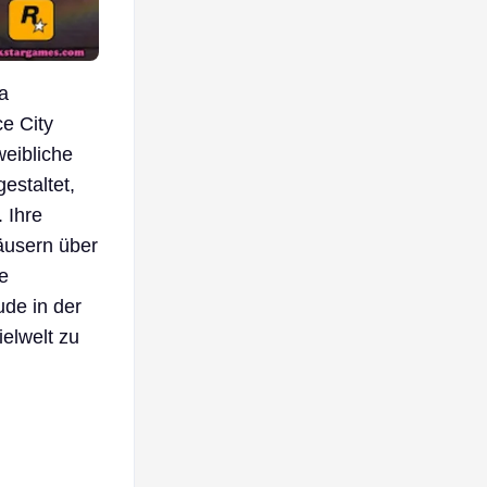
da
ce City
weibliche
estaltet,
 Ihre
äusern über
ie
de in der
ielwelt zu