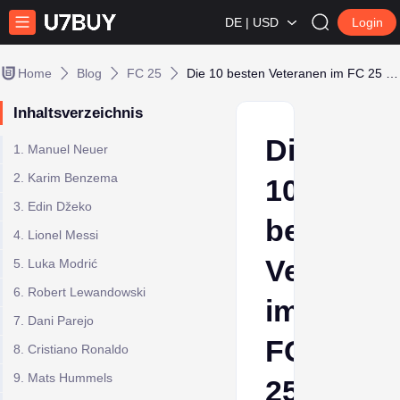
DE | USD
Login
Home
Blog
FC 25
Die 10 besten Veteranen im FC 25 Karrieremodus
Inhaltsverzeichnis
Die
1. Manuel Neuer
2. Karim Benzema
10
3. Edin Džeko
besten
4. Lionel Messi
Veterane
5. Luka Modrić
6. Robert Lewandowski
im
7. Dani Parejo
FC
8. Cristiano Ronaldo
9. Mats Hummels
25