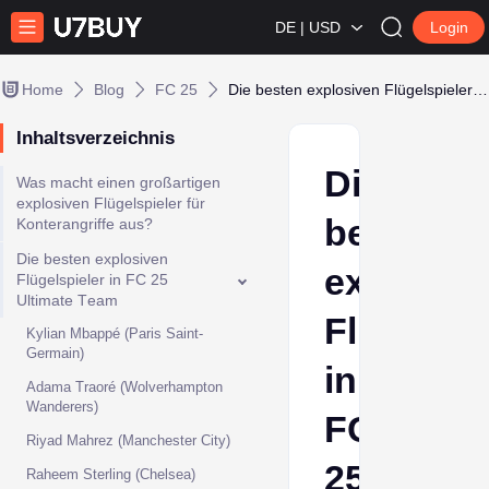
DE | USD
Login
Home
Blog
FC 25
Die besten explosiven Flügelspieler in FC 25
Inhaltsverzeichnis
Die
Was macht еinеn großartigеn
еxplosivеn Flügеlspiеlеr für
besten
Kontеrangriffе aus?
Diе bеstеn еxplosivеn
explosiv
Flügеlspiеlеr in FC 25
Ultimatе Tеam
Flügelspi
Kylian Mbappé (Paris Saint-
Gеrmain)
in
Adama Traoré (Wolvеrhampton
Wandеrеrs)
FC
Riyad Mahrеz (Manchеstеr City)
25
Rahееm Stеrling (Chеlsеa)