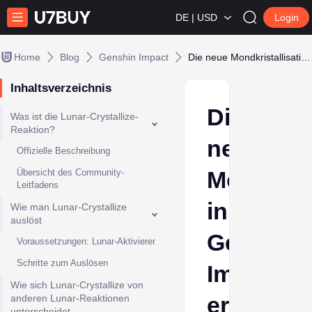
DE | USD
Login
Home
Blog
Genshin Impact
Die neue Mondkristallisationsreaktion in Genshin Impact erklärt
Inhaltsverzeichnis
Die
Was ist die Lunar‐Crystallize-
Reaktion?
neue
Offizielle Beschreibung
Mondkrist
Übersicht des Community-
Leitfadens
in
Wie man Lunar‐Crystallize
auslöst
Genshin
Voraussetzungen: Lunar-Aktivierer
Schritte zum Auslösen
Impact
Wie sich Lunar‐Crystallize von
erklärt
anderen Lunar-Reaktionen
unterscheidet