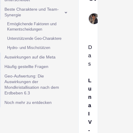
Beste Charaktere und Team-
Derek
Synergie
Jan 9,
Ermöglichende Faktoren und
2026
Kernentscheidungen
Unterstützende Geo-Charaktere
D
Hydro- und Mischstützen
a
Auswirkungen auf die Meta
s
Häufig gestellte Fragen
Geo-Aufwertung: Die
L
Auswirkungen der
Mondkristallisation nach dem
u
Erdbeben 6.3
n
Noch mehr zu entdecken
a
I
V
-