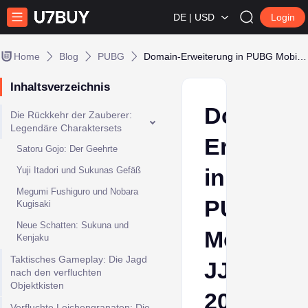
DE | USD
Login
Home
Blog
PUBG
Domain-Erweiterung in PUBG Mobile: JJK 2026-Kooperationsleitfaden
Inhaltsverzeichnis
Domain-
Die Rückkehr der Zauberer:
Legendäre Charaktersets
Erweiter
Satoru Gojo: Der Geehrte
in
Yuji Itadori und Sukunas Gefäß
Megumi Fushiguro und Nobara
PUBG
Kugisaki
Neue Schatten: Sukuna und
Mobile:
Kenjaku
Taktisches Gameplay: Die Jagd
JJK
nach den verfluchten
Objektkisten
2026-
Verfluchte Leichengranaten: Die