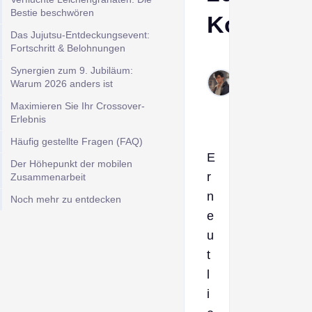
Bestie beschwören
Kooperat
Das Jujutsu-Entdeckungsevent:
Fortschritt & Belohnungen
Derek
Synergien zum 9. Jubiläum:
Mar
Warum 2026 anders ist
16,
Maximieren Sie Ihr Crossover-
2026
Erlebnis
Häufig gestellte Fragen (FAQ)
E
Der Höhepunkt der mobilen
r
Zusammenarbeit
n
Noch mehr zu entdecken
e
u
t
l
i