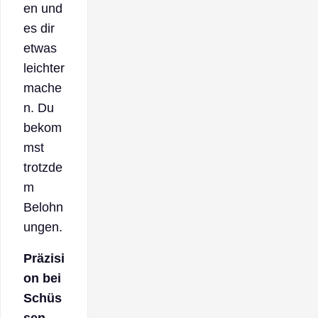
en und
es dir
etwas
leichter
mache
n. Du
bekom
mst
trotzde
m
Belohn
ungen.
Präzisi
on bei
Schüs
sen