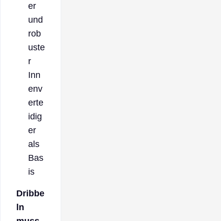
er
und
rob
uste
r
Inn
env
erte
idig
er
als
Bas
is
Dribbe
ln
muss