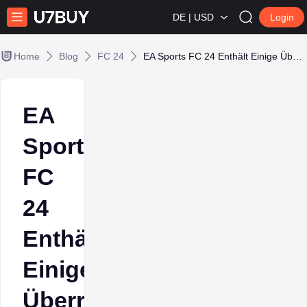
DE | USD
Login
Home
Blog
FC 24
EA Sports FC 24 Enthält Einige Überraschungen FIFA-Spieler Unbekannt Sind
EA
Sports
FC
24
Enthält
Einige
Überraschungen