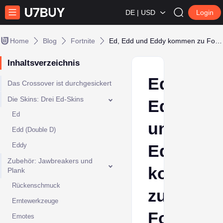
DE | USD
Login
Home
Blog
Fortnite
Ed, Edd und Eddy kommen zu Fortnite (durchgesickert)
Inhaltsverzeichnis
Ed,
Das Crossover ist durchgesickert
Die Skins: Drei Ed-Skins
Edd
Ed
und
Edd (Double D)
Eddy
Eddy
Zubehör: Jawbreakers und
kommen
Plank
Rückenschmuck
zu
Erntewerkzeuge
Fortnite
Emotes