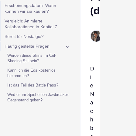
Erscheinungsdatum: Wann
(durchges
können wir sie kaufen?
Vergleich: Animierte
Derek
Kollaborationen in Kapitel 7
Jan
Bereit für Nostalgie?
22,
Häufig gestellte Fragen
2026
Werden diese Skins im Cel-
Shading-Stil sein?
D
Kann ich die Eds kostenlos
bekommen?
i
e
Ist das Teil des Battle Pass?
N
Wird es im Spiel einen Jawbreaker-
Gegenstand geben?
a
c
h
b