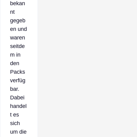
bekan
nt
gegeb
en und
waren
seitde
m in
den
Packs
verfüg
bar.
Dabei
handel
t es
sich
um die