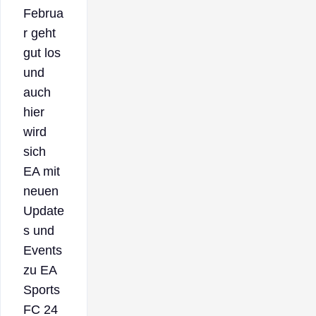
Februa
r geht
gut los
und
auch
hier
wird
sich
EA mit
neuen
Update
s und
Events
zu EA
Sports
FC 24