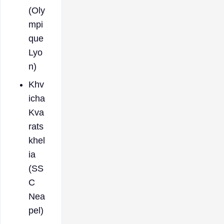
(Oly
mpi
que
Lyo
n)
Khv
icha
Kva
rats
khel
ia
(SS
C
Nea
pel)