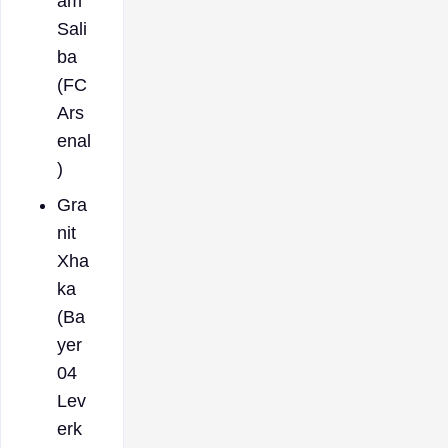
am
Sali
ba
(FC
Ars
enal
)
Gra
nit
Xha
ka
(Ba
yer
04
Lev
erk