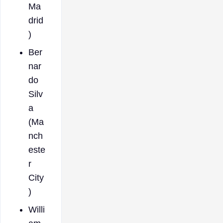
Ma
drid
)
Ber
nar
do
Silv
a
(Ma
nch
este
r
City
)
Willi