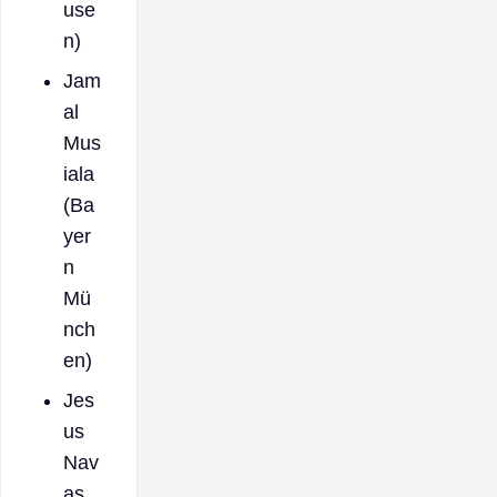
use
n)
Jam
al
Mus
iala
(Ba
yer
n
Mü
nch
en)
Jes
us
Nav
as