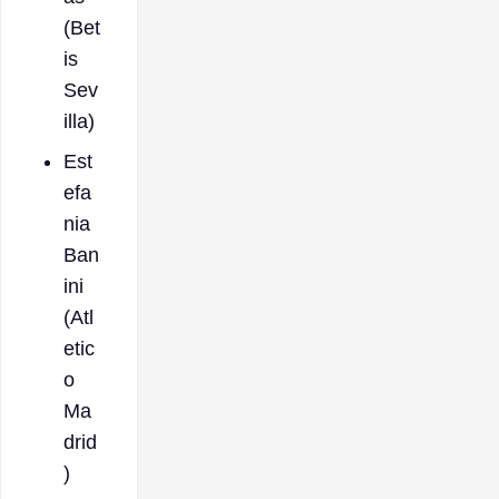
(Bet
is
Sev
illa)
Est
efa
nia
Ban
ini
(Atl
etic
o
Ma
drid
)