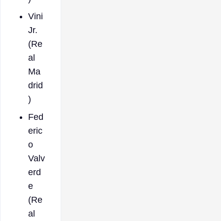
Vini
Jr.
(Re
al
Ma
drid
)
Fed
eric
o
Valv
erd
e
(Re
al