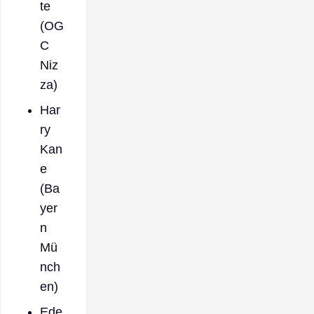
te
(OG
C
Niz
za)
Har
ry
Kan
e
(Ba
yer
n
Mü
nch
en)
Ede