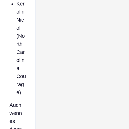
Ker
olin
Nic
oli
(No
rth
Car
olin
a
Cou
rag
e)
Auch
wenn
es