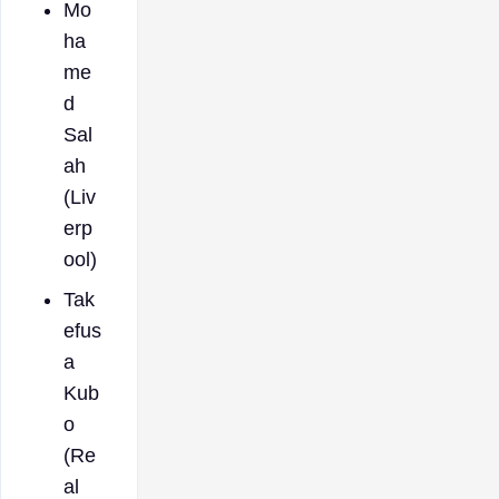
Mo
ha
me
d
Sal
ah
(Liv
erp
ool)
Tak
efus
a
Kub
o
(Re
al