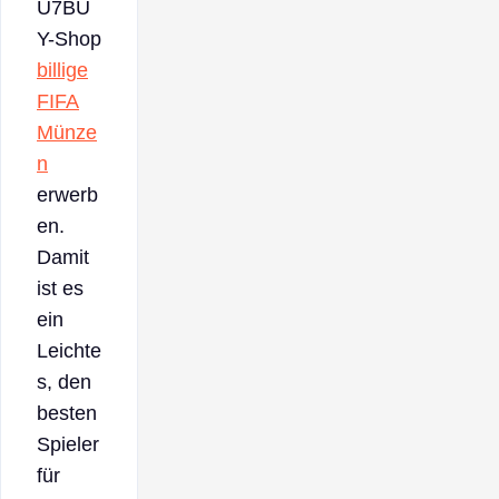
U7BU
Y-Shop
billige
FIFA
Münze
n
erwerb
en.
Damit
ist es
ein
Leichte
s, den
besten
Spieler
für