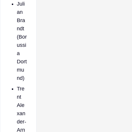
Juli
an
Bra
ndt
(Bor
ussi
a
Dort
mu
nd)
Tre
nt
Ale
xan
der-
Arn