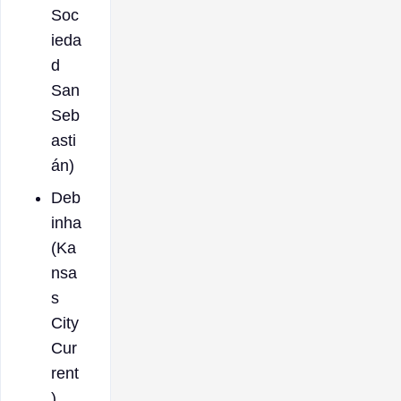
Soc
ieda
d
San
Seb
asti
án)
Deb
inha
(Ka
nsa
s
City
Cur
rent
)