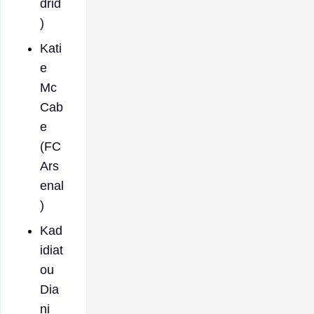
drid
)
Kati
e
Mc
Cab
e
(FC
Ars
enal
)
Kad
idiat
ou
Dia
ni