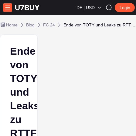
DE | USD
Login
Home
Blog
FC 24
Ende von TOTY und Leaks zu RTTF in EA Sports FC 24
Ende
von
TOTY
und
Leaks
zu
RTTF