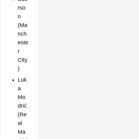
rso
n
(Ma
nch
este
r
City
)
Luk
a
Mo
drić
(Re
al
Ma