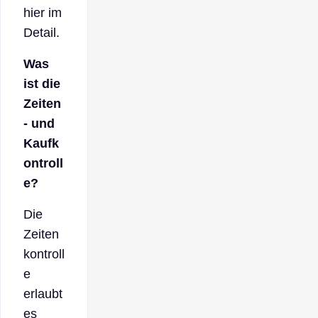
hier im
Detail.
Was
ist die
Zeiten
- und
Kaufk
ontroll
e?
Die
Zeiten
kontroll
e
erlaubt
es