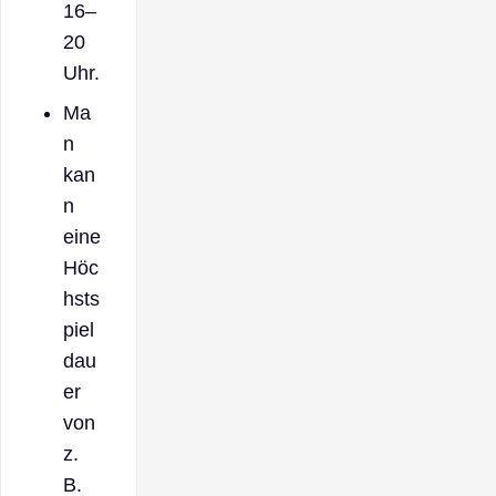
16–
20
Uhr.
Ma
n
kan
n
eine
Höc
hsts
piel
dau
er
von
z.
B.