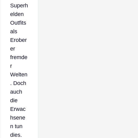
Superh
elden
Outfits
als
Erober
er
fremde
r
Welten
. Doch
auch
die
Erwac
hsene
n tun
dies.