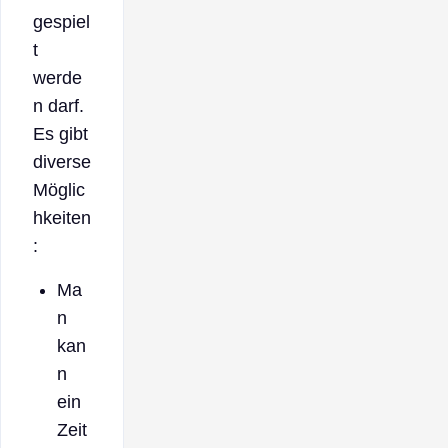
gespiel
t
werde
n darf.
Es gibt
diverse
Möglic
hkeiten
:
Ma
n
kan
n
ein
Zeit