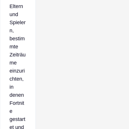
Eltern
und
Spieler
n,
bestim
mte
Zeiträu
me
einzuri
chten,
in
denen
Fortnit
e
gestart
et und