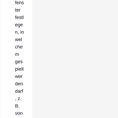
fens
ter
festl
ege
n, in
wel
che
m
ges
pielt
wer
den
darf
, z.
B.
von