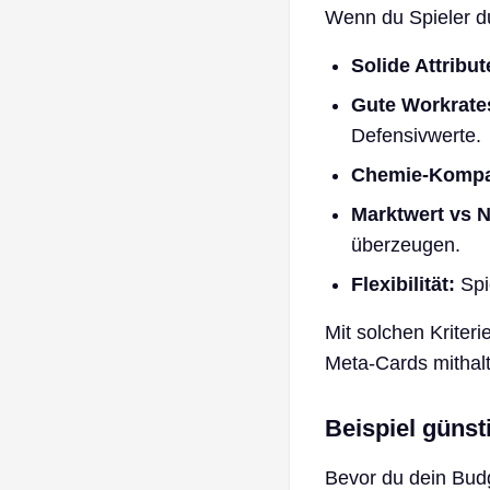
Wenn du Spieler du
Solide Attribut
Gute Workrates
Defensivwerte.
Chemie‑Kompati
Marktwert vs N
überzeugen.
Flexibilität:
Spi
Mit solchen Kriter
Meta‑Cards mithal
Beispiel günst
Bevor du dein Budg