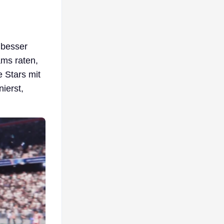
 besser
ams raten,
e Stars mit
ierst,