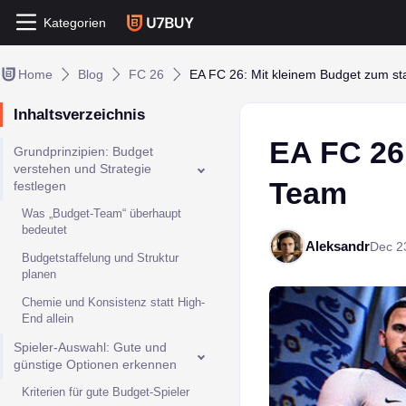
Kategorien
Home
Blog
FC 26
EA FC 26: Mit kleinem Budget zum s
Inhaltsverzeichnis
EA FC 26
Grundprinzipien: Budget
verstehen und Strategie
Team
festlegen
Was „Budget-Team“ überhaupt
bedeutet
Aleksandr
Dec 2
Budgetstaffelung und Struktur
planen
Chemie und Konsistenz statt High-
End allein
Spieler-Auswahl: Gute und
günstige Optionen erkennen
Kriterien für gute Budget-Spieler