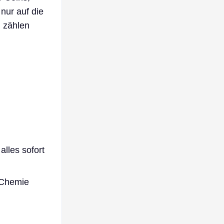
 nur auf die
n zählen
lles sofort
m Chemie