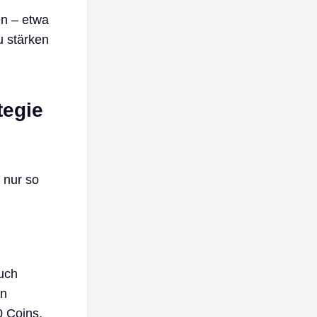
en – etwa
u stärken
tegie
 nur so
auch
en
0 Coins,