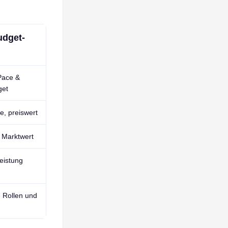
udget-
Pace &
get
te, preiswert
 Marktwert
eistung
e Rollen und