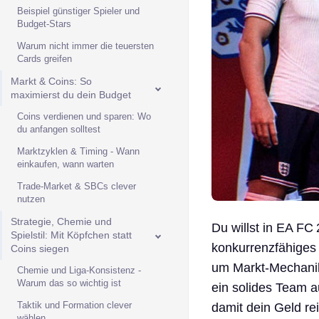
Beispiel günstiger Spieler und
Budget-Stars
Warum nicht immer die teuersten
Cards greifen
Markt & Coins: So
maximierst du dein Budget
Coins verdienen und sparen: Wo
du anfangen solltest
Markt­zyklen & Timing - Wann
einkaufen, wann warten
Trade-Market & SBCs clever
nutzen
Strategie, Chemie und
Du willst in EA FC
Spielstil: Mit Köpfchen statt
konkurrenzfähiges
Coins siegen
um Markt‑Mechanik
Chemie und Liga‑Konsistenz -
Warum das so wichtig ist
ein solides Team au
Taktik und Formation clever
damit dein Geld re
wählen