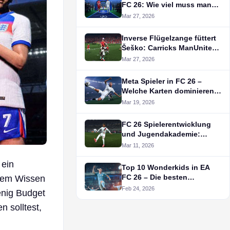
FC 26: Wie viel muss man
wirklich zahlen?
Mar 27, 2026
Inverse Flügelzange füttert
Šeško: Carricks ManUnited
in FC 26
Mar 27, 2026
Meta Spieler in FC 26 –
Welche Karten dominieren
das Spiel?
Mar 19, 2026
FC 26 Spielerentwicklung
und Jugendakademie:
Tipps für langfristigen
Mar 11, 2026
Erfolg
 ein
Top 10 Wonderkids in EA
FC 26 – Die besten
 dem Wissen
Youngstars für deinen
Feb 24, 2026
nig Budget
Karriere-Modus
n solltest,