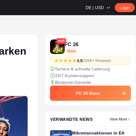
DE | USD
Login
HOT
FC 26
tarken
Store
4.9
(100K+ Reviews)
Sichere & schnelle Lieferung
24/7 Kundensupport
Bestpreis-Garantie
FC 26 Store
VERWANDTE NEWS
View More
Mikrotransaktionen in EA