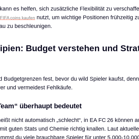
ann es helfen, sich zusätzliche Flexibilität zu verschaff
nutzt, um wichtige Positionen frühzeitig z
FIFA coins kaufen
u zu beschleunigen.
ipien: Budget verstehen und Stra
d Budgetgrenzen fest, bevor du wild Spieler kaufst, denn
ver und vermeidest Fehlkäufe.
eam“ überhaupt bedeutet
ißt nicht automatisch „schlecht“, in EA FC 26 können 
mit guten Stats und Chemie richtig knallen. Laut aktuell
mst du viele brauchbare Spieler für unter 5.000-10.00