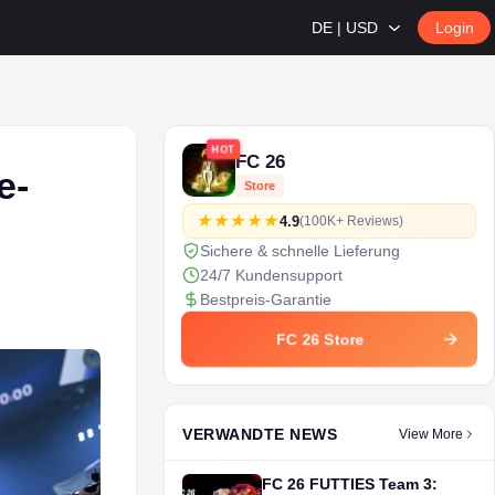
DE | USD
Login
HOT
FC 26
e-
Store
4.9
(100K+ Reviews)
Sichere & schnelle Lieferung
24/7 Kundensupport
Bestpreis-Garantie
FC 26 Store
VERWANDTE NEWS
View More
FC 26 FUTTIES Team 3: