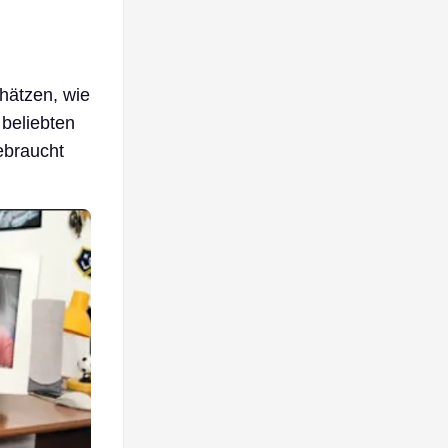
chätzen, wie
 beliebten
ebraucht