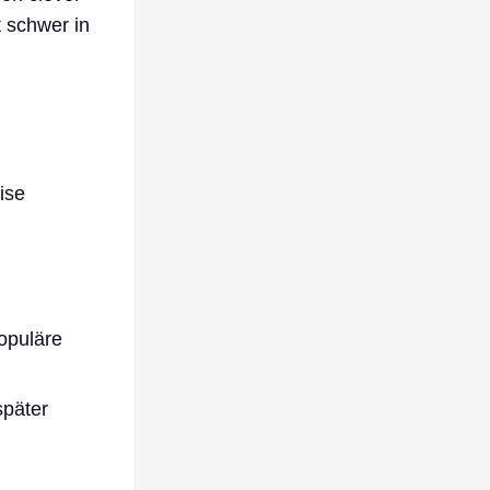
 schwer in
ise
opuläre
später