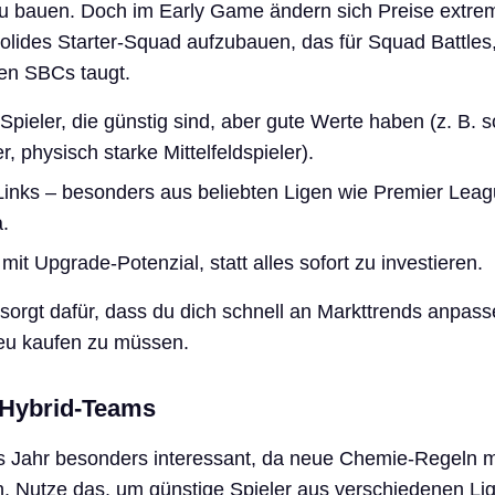
u bauen. Doch im Early Game ändern sich Preise extrem
 solides Starter-Squad aufzubauen, das für Squad Battles,
ten SBCs taugt.
Spieler, die günstig sind, aber gute Werte haben (z. B. s
, physisch starke Mittelfeldspieler).
Links – besonders aus beliebten Ligen wie Premier Leag
.
it Upgrade-Potenzial, statt alles sofort zu investieren.
r sorgt dafür, dass du dich schnell an Markttrends anpas
neu kaufen zu müssen.
f Hybrid-Teams
es Jahr besonders interessant, da neue Chemie-Regeln 
ben. Nutze das, um günstige Spieler aus verschiedenen Li