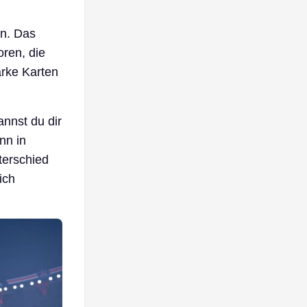
an. Das
oren, die
rke Karten
nnst du dir
nn in
terschied
ich