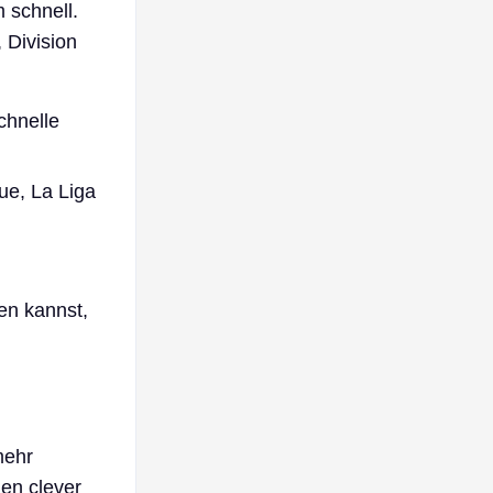
 schnell.
 Division
chnelle
ue, La Liga
sen kannst,
mehr
gen clever