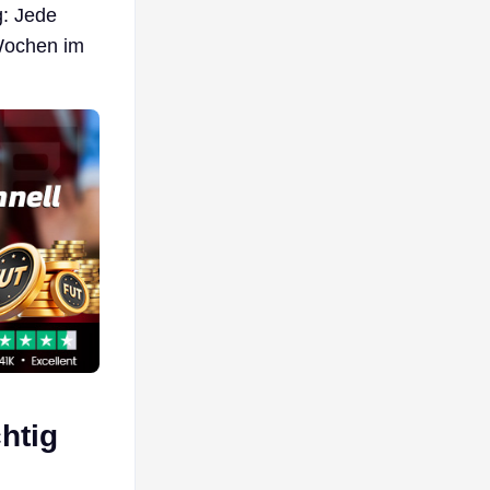
g: Jede
Wochen im
htig