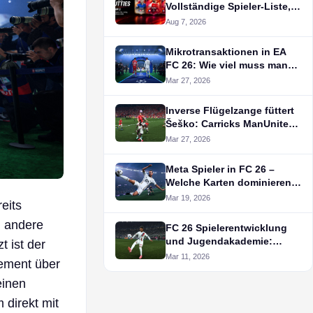
Vollständige Spieler-Liste,
offizielle Ratings & Release-
Aug 7, 2026
Datum
Mikrotransaktionen in EA
FC 26: Wie viel muss man
wirklich zahlen?
Mar 27, 2026
Inverse Flügelzange füttert
Šeško: Carricks ManUnited
in FC 26
Mar 27, 2026
Meta Spieler in FC 26 –
Welche Karten dominieren
das Spiel?
Mar 19, 2026
eits
h andere
FC 26 Spielerentwicklung
und Jugendakademie:
t ist der
Tipps für langfristigen
Mar 11, 2026
gement über
Erfolg
einen
m direkt mit