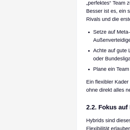
„perfektes“ Team z
Besser ist es, ein
Rivals und die ers
Setze auf Meta-
Außenverteidiger
Achte auf gute 
oder Bundesliga
Plane ein Team m
Ein flexibler Kade
ohne direkt alles 
2.2. Fokus au
Hybrids sind dies
Flexibilität erlau