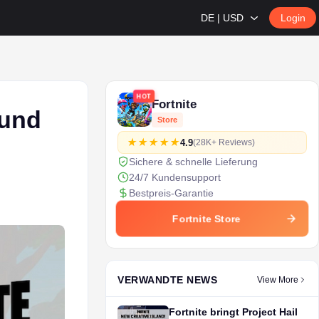
DE | USD
Login
HOT
Fortnite
 und
Store
4.9
(28K+ Reviews)
Sichere & schnelle Lieferung
24/7 Kundensupport
Bestpreis-Garantie
Fortnite Store
VERWANDTE NEWS
View More
Fortnite bringt Project Hail