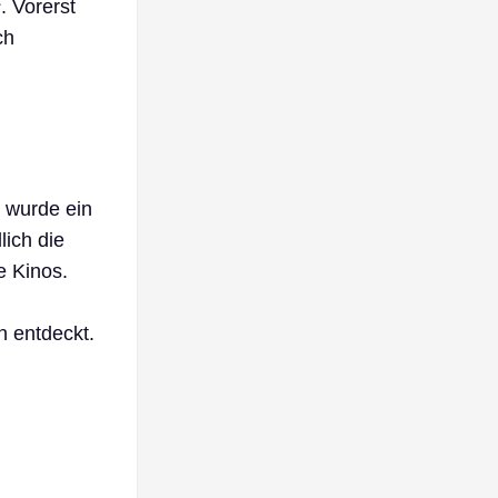
s
. Vorerst
ch
m wurde ein
lich die
e Kinos.
 entdeckt.