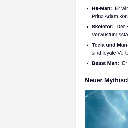
He-Man:
Er wir
Prinz Adam könn
Skeletor:
Der H
Verwüstungsstab
Teela und Man
sind loyale Vert
Beast Man:
Er 
Neuer Mythisc