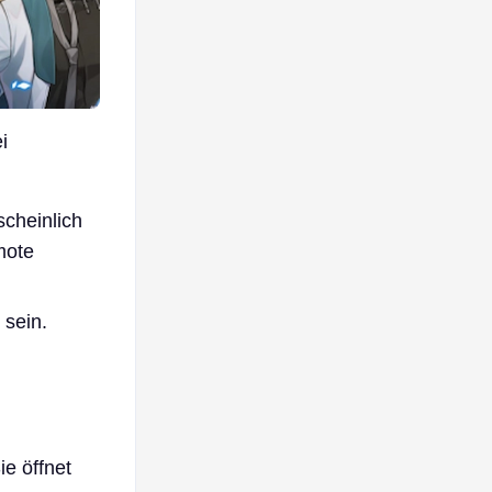
i
scheinlich
mote
 sein.
ie öffnet