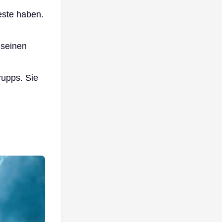
este haben.
 seinen
rupps. Sie