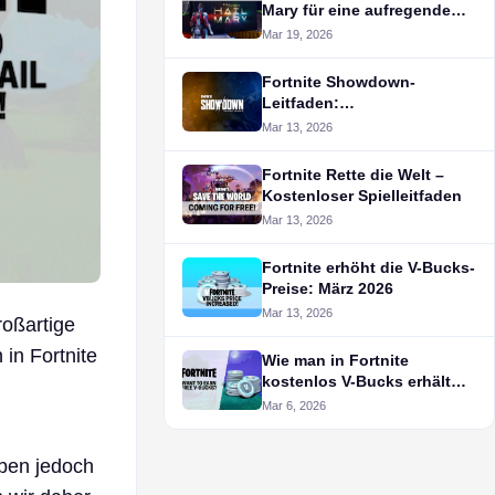
Mary für eine aufregende
Zusammenarbeit
Mar 19, 2026
Fortnite Showdown-
Leitfaden:
Veröffentlichungsdatum,
Mar 13, 2026
Captain America-Skin &
Karten-Leaks
Fortnite Rette die Welt –
Kostenloser Spielleitfaden
Mar 13, 2026
Fortnite erhöht die V-Bucks-
Preise: März 2026
Mar 13, 2026
roßartige
in Fortnite
Wie man in Fortnite
kostenlos V-Bucks erhält
(2026)
Mar 6, 2026
aben jedoch