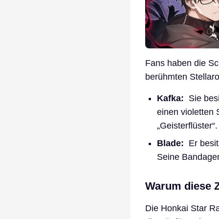
Fans haben die Sch
berühmten Stellar
Kafka:
Sie besi
einen violetten
„Geisterflüster“.
Blade:
Er besit
Seine Bandagen
Warum diese Z
Die Honkai Star Rai