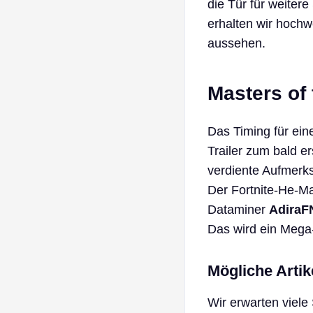
die Tür für weitere
erhalten wir hochw
aussehen.
Masters of 
Das Timing für ein
Trailer zum bald e
verdiente Aufmerk
Der Fortnite-He-Ma
Dataminer
AdiraF
Das wird ein Mega
Mögliche Arti
Wir erwarten viele