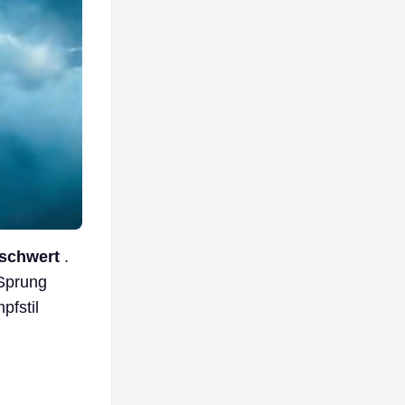
tschwert
.
 Sprung
pfstil