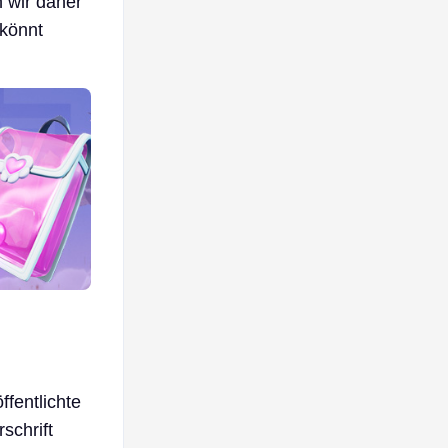
n wir daher
 könnt
fentlichte
schrift