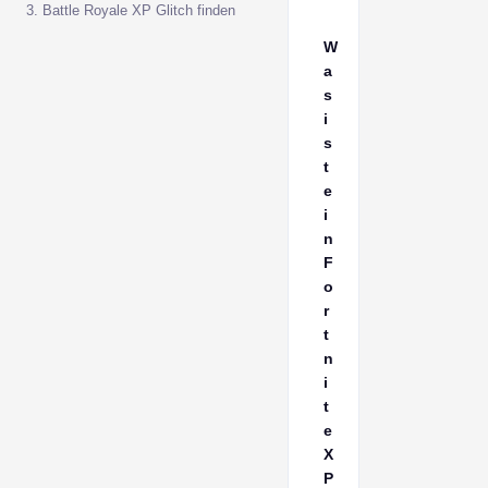
3. Battle Royale XP Glitch finden
W
a
s
i
s
t
e
i
n
F
o
r
t
n
i
t
e
X
P