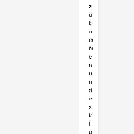
z
u
k
o
m
m
e
n
u
n
d
e
x
k
l
u