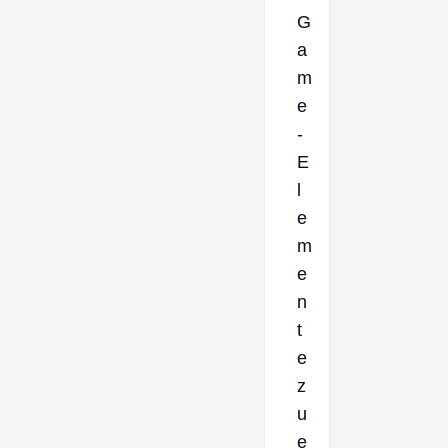
G
a
m
e
-
E
l
e
m
e
n
t
e
z
u
e