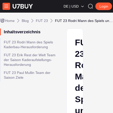
DE | USD
Login
Home
Blog
FUT 23
FUT 23 Rodri Mann des Spiels und Rest der Welt Team der Saison SBCs und Ziele
Inhaltsverzeichnis
FUT
FUT 23 Rodri Mann des Spiels
Kaderbau-Herausforderung
23
FUT 23 Erik Rest der Welt Team
der Saison Kaderaufstellungs-
Rodri
Herausforderung
FUT 23 Paul Mullin Team der
Mann
Saison Ziele
des
Spiels
und