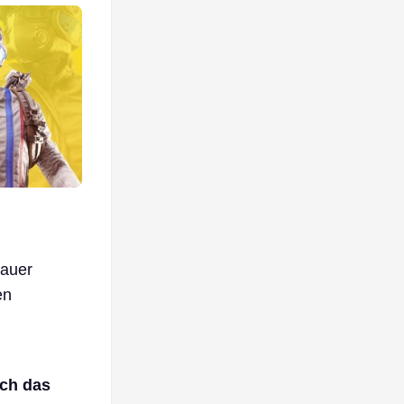
nauer
en
rch das