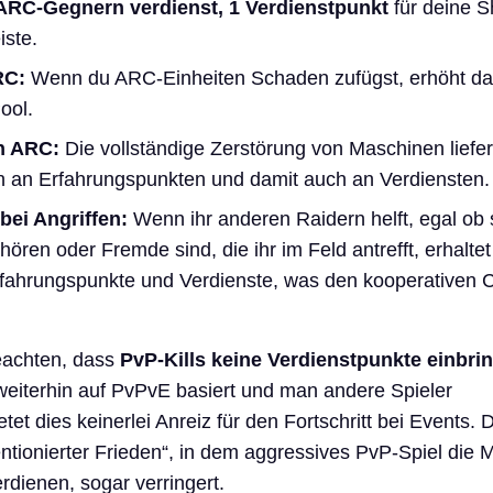
ARC-Gegnern verdienst,
1 Verdienstpunkt
für deine S
iste.
RC:
Wenn du ARC-Einheiten Schaden zufügst, erhöht da
ool.
n ARC:
Die vollständige Zerstörung von Maschinen liefer
 an Erfahrungspunkten und damit auch an Verdiensten.
bei Angriffen:
Wenn ihr anderen Raidern helft, egal ob 
ren oder Fremde sind, die ihr im Feld antrefft, erhaltet 
ahrungspunkte und Verdienste, was den kooperativen C
beachten, dass
PvP-Kills keine Verdienstpunkte einbri
eiterhin auf PvPvE basiert und man andere Spieler
etet dies keinerlei Anreiz für den Fortschritt bei Events.
ntionierter Frieden“, in dem aggressives PvP-Spiel die M
dienen, sogar verringert.