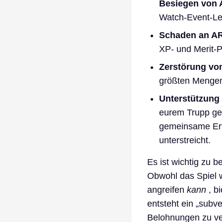
Besiegen von 
Watch-Event-Le
Schaden an A
XP- und Merit-P
Zerstörung vo
größten Mengen
Unterstützung 
eurem Trupp gehö
gemeinsame Erf
unterstreicht.
Es ist wichtig zu 
Obwohl das Spiel w
angreifen
kann
, bi
entsteht ein „subve
Belohnungen zu ver