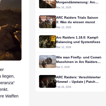
Morgendämmerung: Arc
Raiders Patch 1.19.0
Mar 16, 2026
ARC Raiders Trials Saison
3: Was du wissen musst
Mar 12, 2026
Arc Raiders 1.18.0: Kampf-
Balancing und Systemfixes
Mar 12, 2026
Wie man Firefly- und Comet-
Maschinen in Arc Raiders
besiegt
Mar 5, 2026
er
 liegen,
ARC Raiders: Verschleierter
Himmel – Update | Patch
peranza“
1.17.0 Hinweise
Feb 26, 2026
enkt.
hre Waffen