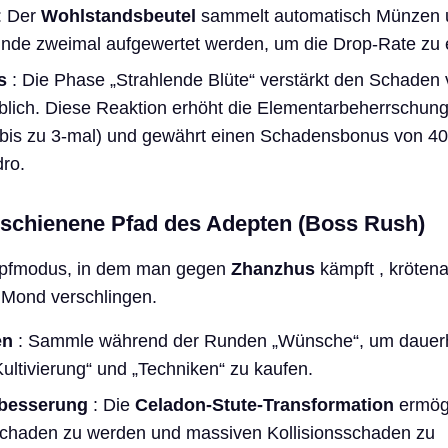
: Der
Wohlstandsbeutel
sammelt automatisch Münzen 
nde zweimal aufgewertet werden, um die Drop-Rate zu 
s
: Die Phase „Strahlende Blüte“ verstärkt den Schaden
lich. Diese Reaktion erhöht die Elementarbeherrschung
bis zu 3-mal) und gewährt einen Schadensbonus von 40
ro.
schienene Pfad des Adepten (Boss Rush)
ampfmodus, in dem man gegen
Zhanzhus
kämpft , krötena
Mond verschlingen.
en
: Sammle während der Runden „Wünsche“, um dauerh
ultivierung“ und „Techniken“ zu kaufen.
rbesserung
: Die
Celadon-Stute-Transformation
ermögl
haden zu werden und massiven Kollisionsschaden zu