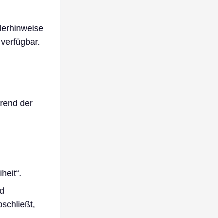
klerhinweise
verfügbar.
hrend der
heit“.
rd
schließt,