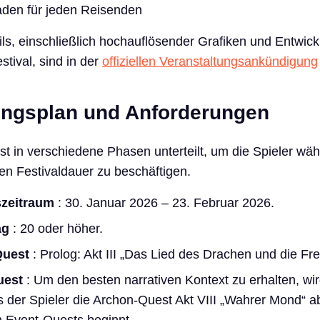
faden für jeden Reisenden
ails, einschließlich hochauflösender Grafiken und Entwic
tival, sind in der
offiziellen Veranstaltungsankündigung
ungsplan und Anforderungen
ist in verschiedene Phasen unterteilt, um die Spieler wä
n Festivaldauer zu beschäftigen.
szeitraum
: 30. Januar 2026 – 23. Februar 2026.
ag
: 20 oder höher.
Quest
: Prolog: Akt III „Das Lied des Drachen und die Frei
uest
: Um den besten narrativen Kontext zu erhalten, wi
 der Spieler die Archon-Quest Akt VIII „Wahrer Mond“ ab