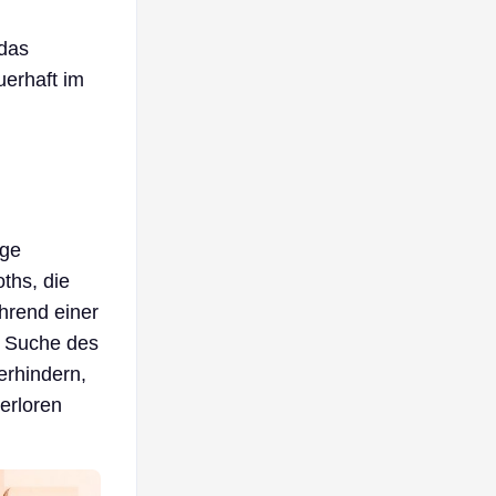
 das
uerhaft im
ige
ths, die
hrend einer
r Suche des
erhindern,
erloren