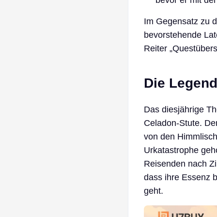
bevor er mit de
Im Gegensatz zu de
bevorstehende Late
Reiter „Questübers
Die Legende
Das diesjährige T
Celadon-Stute. Der
von den Himmlische
Urkatastrophe geho
Reisenden nach Z
dass ihre Essenz 
geht.