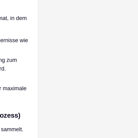
mat, in dem
ernisse wie
ung zum
rd.
ür maximale
ozess)
 sammelt.