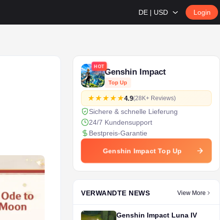
DE | USD
Login
HOT
Genshin Impact
Top Up
4.9
(28K+ Reviews)
Sichere & schnelle Lieferung
24/7 Kundensupport
Bestpreis-Garantie
Genshin Impact Top Up
VERWANDTE NEWS
View More
Genshin Impact Luna IV