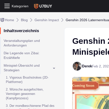
Kategorien
Home
Blog
Genshin Impact
Genshin 2026 Laternenritual
Inhaltsverzeichnis
Genshin 2
Veranstaltungsplan und
Anforderungen
Minispie
Die Legende von Zibai:
Erzähltiefe
Minispiel-Übersicht und
Derek
Feb 2, 202
Strategien
1. Vigorous Brushstrokes (2D-
Plattformer)
2. Wünsche ausgefochten,
Vermögen gewonnen
(Kampfprozess)
3. Der mondbeschienene Pfad des