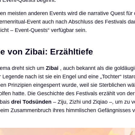
n Event-Quests beginnt.
n meisten anderen Events wird die narrative Quest für
rnenritual-Event auch nach Abschluss des Festivals da
icht – Event-Quests“ verfügbar sein.
 von Zibai: Erzähltiefe
hema dreht sich um
Zibai
, auch bekannt als die goldäug
 Legende nach ist sie ein Engel und eine „Tochter“ Istaro
n Prinzipien eingesperrt wurde, weil sie Sterblichen wä
lfen hatte. Die Geschichte des Festivals erzählt von de
ibais
drei Todsünden
– Ziju, Zizhi und Ziqiao –, um zu v
beim Zusammenbruch ihres himmlischen Gefängnisses v