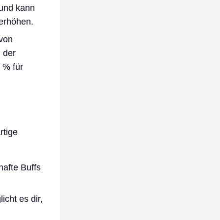
und kann
erhöhen.
 von
 der
 % für
rtige
afte Buffs
icht es dir,