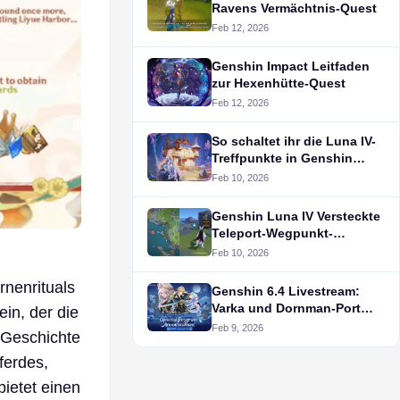
Ravens Vermächtnis-Quest
Feb 12, 2026
Genshin Impact Leitfaden
zur Hexenhütte-Quest
Feb 12, 2026
So schaltet ihr die Luna IV-
Treffpunkte in Genshin
Impact frei
Feb 10, 2026
Genshin Luna IV Versteckte
Teleport-Wegpunkt-
Standorte
Feb 10, 2026
nenrituals
Genshin 6.4 Livestream:
Varka und Dornman-Port
ein, der die
enthüllt
Feb 9, 2026
 Geschichte
ferdes,
ietet einen