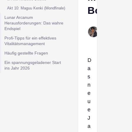
Boss
Akt 10: Maguu Kenki (Mondfinale)
Lunar Arcanum
Herausforderungen: Das wahre
Derek
Endspiel
Feb 1,
Profi-Tipps für ein effektives
2026
Vitalitätsmanagement
Häufig gestellte Fragen
D
Ein spannungsgeladener Start
a
ins Jahr 2026
s
n
e
u
e
J
a