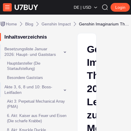
DE | USD
Login
Home
Blog
Genshin Impact
Genshin Imaginarium Theatre 2026: Leitfaden zum Mondmodus-Boss
Inhaltsverzeichnis
Genshin
Besetzungsliste Januar
2026: Haupt- und Gaststars
Imaginar
Hauptdarsteller (Die
Startaufstellung)
Theatre
Besondere Gaststars
2026:
Akte 3, 6, 8 und 10: Boss-
Leitfaden
Leitfaden
Akt 3: Perpetual Mechanical Array
(PMA)
zum
6. Akt: Kaiser aus Feuer und Eisen
(Die scharfe Krabbe)
Mondmod
8. Akt: Knuckle Duckle