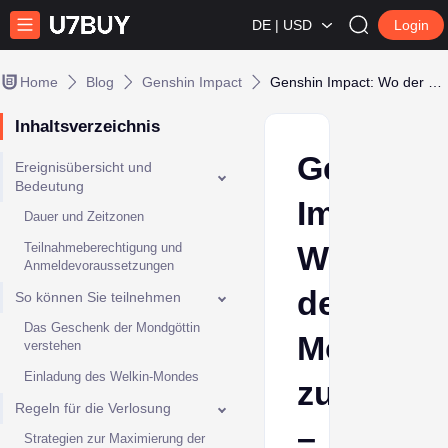
DE | USD
Login
Home
Blog
Genshin Impact
Genshin Impact: Wo der Mond zurückkehrt – Event
Inhaltsverzeichnis
Genshin
Ereignisübersicht und
Bedeutung
Impact:
Dauer und Zeitzonen
Wo
Teilnahmeberechtigung und
Anmeldevoraussetzungen
der
So können Sie teilnehmen
Das Geschenk der Mondgöttin
Mond
verstehen
Einladung des Welkin-Mondes
zurückke
Regeln für die Verlosung
–
Strategien zur Maximierung der