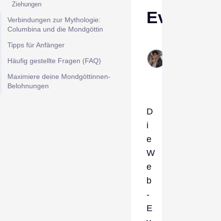
Ziehungen
Event
Verbindungen zur Mythologie:
Columbina und die Mondgöttin
Derek
Tipps für Anfänger
Jan
Häufig gestellte Fragen (FAQ)
22,
2026
Maximiere deine Mondgöttinnen-
Belohnungen
D
i
e
W
e
b
-
E