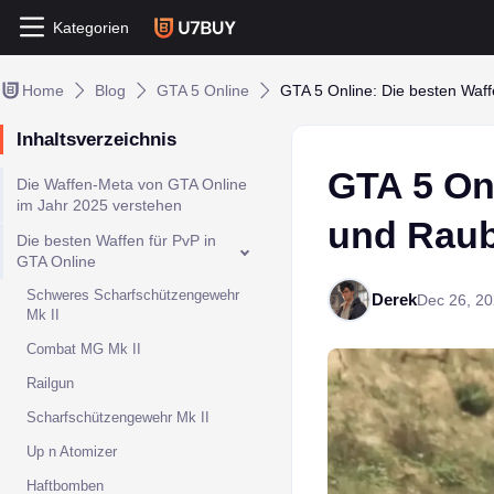
Kategorien
Home
Blog
GTA 5 Online
GTA 5 Online: Die besten Waff
Inhaltsverzeichnis
GTA 5 Onl
Die Waffen-Meta von GTA Online
im Jahr 2025 verstehen
und Raub
Die besten Waffen für PvP in
GTA Online
Schweres Scharfschützengewehr
Derek
Dec 26, 2
Mk II
Combat MG Mk II
Railgun
Scharfschützengewehr Mk II
Up n Atomizer
Haftbomben