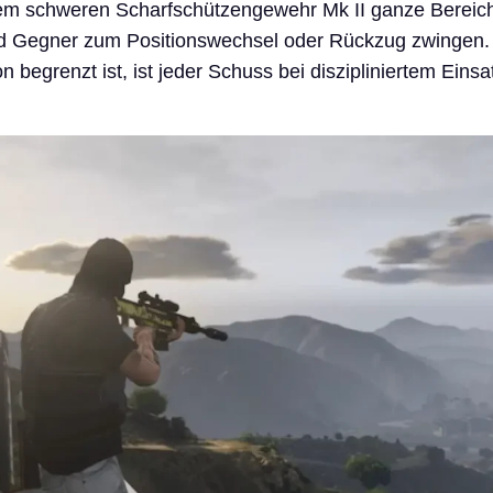
dem schweren Scharfschützengewehr Mk II ganze Bereic
nd Gegner zum Positionswechsel oder Rückzug zwingen
n begrenzt ist, ist jeder Schuss bei diszipliniertem Eins