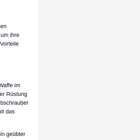
nen
 um ihre
Vorteile
Waffe im
rer Rüstung
Hubschrauber
it das
Ein geübter