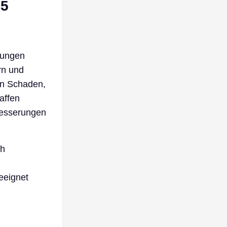
25
bungen
rn und
en Schaden,
affen
rbesserungen
ch
eeignet