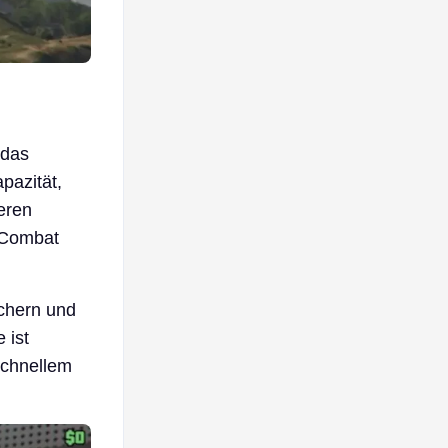
 das
pazität,
eren
 Combat
ächern und
 ist
schnellem