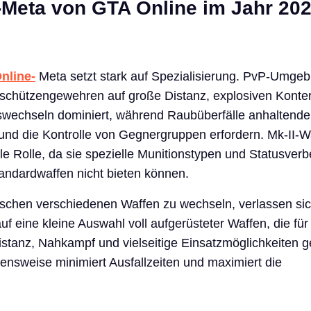
-Meta von GTA Online im Jahr 20
nline-
Meta setzt stark auf Spezialisierung. PvP-Umge
schützengewehren auf große Distanz, explosiven Konte
nswechseln dominiert, während Raubüberfälle anhaltend
 und die Kontrolle von Gegnergruppen erfordern. Mk-II-W
ale Rolle, da sie spezielle Munitionstypen und Statusve
Standardwaffen nicht bieten können.
ischen verschiedenen Waffen zu wechseln, verlassen si
uf eine kleine Auswahl voll aufgerüsteter Waffen, die für
istanz, Nahkampf und vielseitige Einsatzmöglichkeiten g
ensweise minimiert Ausfallzeiten und maximiert die