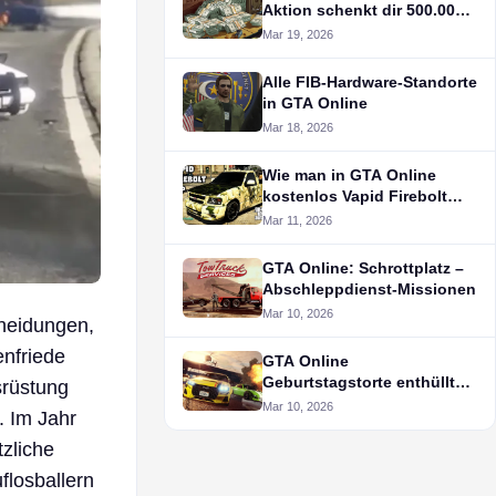
Aktion schenkt dir 500.000 $
im Spiel kostenlos
Mar 19, 2026
Alle FIB-Hardware-Standorte
in GTA Online
Mar 18, 2026
Wie man in GTA Online
kostenlos Vapid Firebolt
ASP erhält
Mar 11, 2026
GTA Online: Schrottplatz –
Abschleppdienst-Missionen
Mar 10, 2026
cheidungen,
enfriede
GTA Online
Geburtstagstorte enthüllt
srüstung
den schlimmsten Albtraum
Mar 10, 2026
. Im Jahr
der Spieler
zliche
flosballern