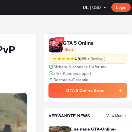
DE | USD
Login
HOT
GTA 5 Online
 PvP
Store
4.9
(35K+ Reviews)
Sichere & schnelle Lieferung
24/7 Kundensupport
Bestpreis-Garantie
GTA 5 Online Store
VERWANDTE NEWS
View More
Eine neue GTA-Online-