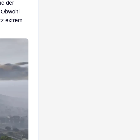
he der
. Obwohl
atz extrem