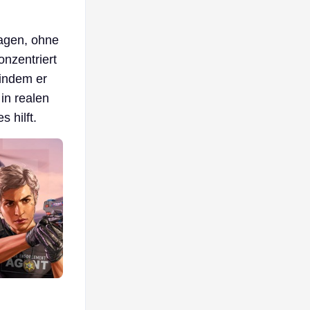
ragen, ohne
onzentriert
 indem er
in realen
 hilft.