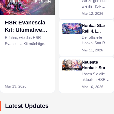
Leitfaden:
Wir zeigen euch,
Lichtkegel,
wie ihr HSR
Eidolons,
Harmony
Mar 12, 2026
Fähigkeiten
Trailblazer baut
HSR Evanescia
und spielt und
Honkai Star
Zugang zu den
Kit: Ultimative
Rail 4.1
mächtigen und
Mono-Elation-
Livestream-
Der offizielle
Erfahre, wie das HSR
spielentscheiden
Leitfaden für
Honkai Star Rail
Strategie
Evanescia Kit mächtige
den Super
den
4.1 Livestream
Mono Elation-Teams mit
Mar 11, 2026
Break-
kommenden
enthüllt massive
Punchline-Mechaniken
Mechaniken
Jubiläumspat
Zeitplanänderung
Neueste
erschafft, die Honkai Star
erhaltet.
ch
en und
Honkai: Star
Rail dominieren.
wahnsinnig tolle
Rail Codes
Lösen Sie alle
Banner-
März 2026
aktuellen HSR-
Belohnungen.
Codes ein und
Mar 13, 2026
Mar 10, 2026
erhalten Sie
kostenloses
Stellar Jade,
Latest Updates
Credits,
Upgrade-