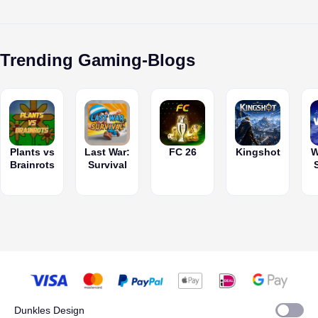
HoYoverse.
Ashveil-
Schaden zu
in Mobile
Endgame-
Honkai: St
Materialien,
dominieren.
Legends.
Meta effizient
Rail und se
um deine
zu dominieren.
damit neu
aktuellen
Maßstäbe.
Trending Gaming-Blogs
Endgame-
Kämpfe
komplett zu
dominieren.
Plants vs
Last War:
FC 26
Kingshot
W
Brainrots
Survival
Dunkles Design