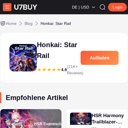
DE | USD
Login
Home
Blog
Honkai: Star Rail
Honkai: Star
Rail
Aufladen
(21K+
4.9
Reviews)
Empfohlene Artikel
HSR Harmony
Trailblazer-