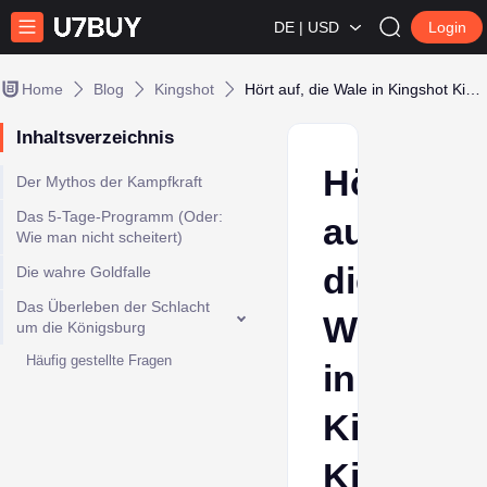
DE | USD
Login
Home
Blog
Kingshot
Hört auf, die Wale in Kingshot Kingdom of Power KvK zu füttern
Inhaltsverzeichnis
Hört
Der Mythos der Kampfkraft
Das 5-Tage-Programm (Oder:
auf,
Wie man nicht scheitert)
die
Die wahre Goldfalle
Das Überleben der Schlacht
Wale
um die Königsburg
Häufig gestellte Fragen
in
Kingshot
Kingdom