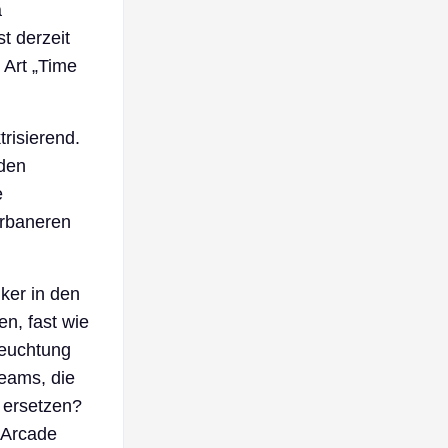
a
t derzeit
 Art „Time
risierend.
 den
e
urbaneren
ker in den
n, fast wie
leuchtung
teams, die
 ersetzen?
 Arcade