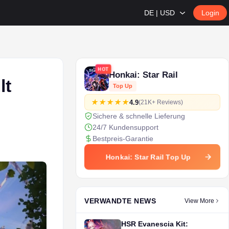
DE | USD
Login
HOT
Honkai: Star Rail
lt
Top Up
4.9
(21K+ Reviews)
Sichere & schnelle Lieferung
24/7 Kundensupport
Bestpreis-Garantie
Honkai: Star Rail Top Up
VERWANDTE NEWS
View More
HSR Evanescia Kit: