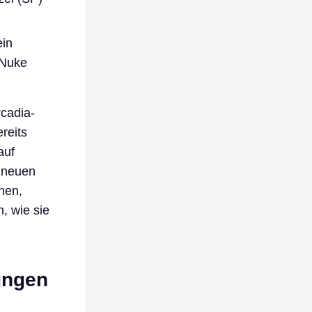
ein
-Nuke
rcadia-
reits
auf
m neuen
hen,
, wie sie
ungen