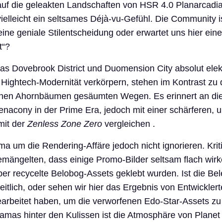
auf die geleakten Landschaften von HSR 4.0 Planarcadi
vielleicht ein seltsames Déjà-vu-Gefühl. Die Community is
eine geniale Stilentscheidung oder erwartet uns hier eine
t“?
das Dovebrook District und Duomension City absolut elekt
 Hightech-Modernität verkörpern, stehen im Kontrast zu
enen Ahornbäumen gesäumten Wegen. Es erinnert an di
acony in der Prime Era, jedoch mit einer schärferen, 
mit der
Zenless Zone Zero
vergleichen .
 um die Rendering-Affäre jedoch nicht ignorieren. Kriti
mängelten, dass einige Promo-Bilder seltsam flach wirke
ber recycelte Belobog-Assets geklebt wurden. Ist die Be
heitlich, oder sehen wir hier das Ergebnis von Entwickler
earbeitet haben, um die verworfenen Edo-Star-Assets zu
amas hinter den Kulissen ist die Atmosphäre von Planet