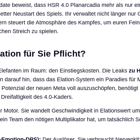
date beweist, dass HSR 4.0 Planarcadia mehr als nur ei
pletter Neustart des Spiels. Ihr verwaltet nicht länger nur
ern steuert die Atmosphäre des Kampfes, um euren Fei
chen Streich zu spielen.
ation für Sie Pflicht?
efanten im Raum: den Einstiegskosten. Die Leaks
zu 
 darauf hin, dass das Elation-System ein Paradies für
s Potenzial der neuen Meta voll auszuschöpfen, benötig
Dreifaltigkeit des 4.0-Kaders.
 Motor. Sie wandelt Geschwindigkeit in Elationswert um
dein Team den nötigen Multiplikator hat, um tatsächlich 
r-Emotion-DPS):
Der Auslöser. Sie verbraucht Nervenkit