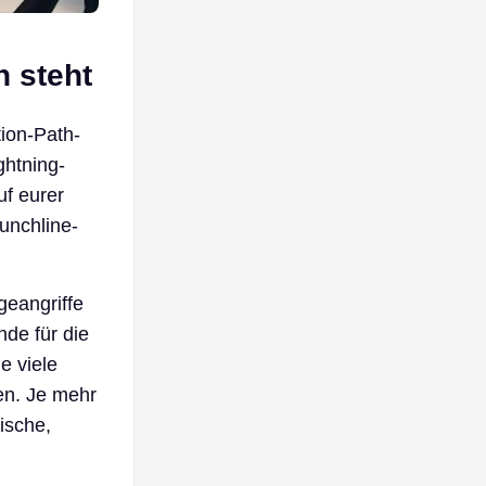
n steht
tion-Path-
htning-
uf eurer
Punchline-
geangriffe
nde für die
e viele
gen. Je mehr
mische,