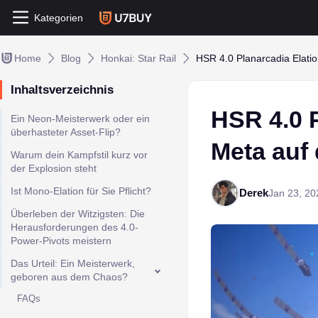
Kategorien
Home
Blog
Honkai: Star Rail
HSR 4.0 Planarcadia Elatio
Inhaltsverzeichnis
HSR 4.0 P
Ein Neon-Meisterwerk oder ein
überhasteter Asset-Flip?
Meta auf
Warum dein Kampfstil kurz vor
der Explosion steht
Ist Mono-Elation für Sie Pflicht?
Derek
Jan 23, 20
Überleben der Witzigsten: Die
Herausforderungen des 4.0-
Power-Pivots meistern
Das Urteil: Ein Meisterwerk,
geboren aus dem Chaos?
FAQs