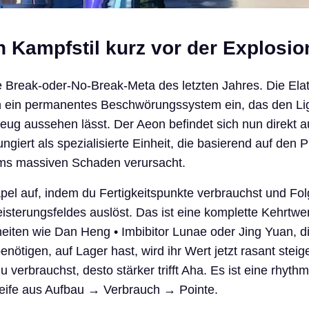
 Kampfstil kurz vor der Explosio
e Break-oder-No-Break-Meta des letzten Jahres. Die Ela
 ein permanentes Beschwörungssystem ein, das den Lig
zeug aussehen lässt. Der Aeon befindet sich nun direkt a
ungiert als spezialisierte Einheit, die basierend auf den 
ms massiven Schaden verursacht.
pel auf, indem du Fertigkeitspunkte verbrauchst und Fol
isterungsfeldes auslöst. Das ist eine komplette Kehrtwe
heiten wie Dan Heng • Imbibitor Lunae oder Jing Yuan, di
enötigen, auf Lager hast, wird ihr Wert jetzt rasant stei
u verbrauchst, desto stärker trifft Aha. Es ist eine rhyth
leife aus Aufbau → Verbrauch → Pointe.