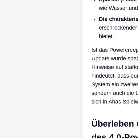
wie Wasser und f
Die charakteri
erschreckender
bietet.
Ist das Powercreep
Update wurde spezie
Hinweise auf star
hindeutet, dass eu
System ein zweites
sondern auch die 
sich in Ahas Spiel
Überleben 
des 4.0-Po