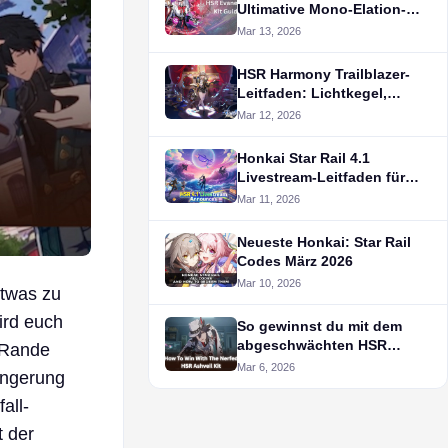
Ultimative Mono-Elation-
Strategie
Mar 13, 2026
HSR Harmony Trailblazer-
Leitfaden: Lichtkegel,
Eidolons, Fähigkeiten
Mar 12, 2026
Honkai Star Rail 4.1
Livestream-Leitfaden für
den kommenden
Mar 11, 2026
Jubiläumspatch
Neueste Honkai: Star Rail
Codes März 2026
Mar 10, 2026
twas zu
ird euch
So gewinnst du mit dem
abgeschwächten HSR
 Rande
Ashveil Kit
Mar 6, 2026
ängerung
all-
t der