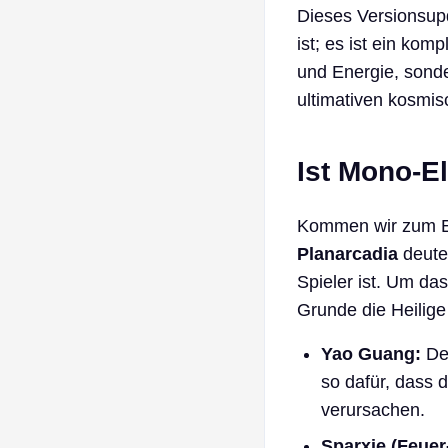
Dieses Versionsup
ist; es ist ein kom
und Energie, sond
ultimativen kosmis
Ist Mono-El
Kommen wir zum El
Planarcadia
deuten
Spieler ist. Um da
Grunde die Heilige 
Yao Guang:
Der
so dafür, dass 
verursachen.
Sparxie (Feue