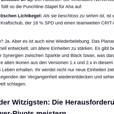
üllt so die Punchline-Stapel für Aha auf.
stischen Lichtkegel:
Als sie beschloss zu sehen ist,
ist 
 Kraftschub, der 18 % SPD und einen teamweiten CRIT
? Ja. Aber es ist auch eine Wiederbelebung. Das Plana
ll entwickelt, um ältere Einheiten zu stärken. Es gibt be
ke Synergien zwischen Sparkle und Black Swan, was dar
re alten Ikonen aus den Versionen 1.x und 2.x in diese
 Leben erhalten. Ihr werdet nicht nur neue Einheiten zie
Legenden der Vergangenheit wiederentdecken und sehen
welt schlagen.
der Witzigsten: Die Herausforder
wer-Pivots meistern