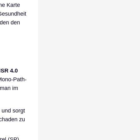
ne Karte
 Gesundheit
nden den
HSR 4.0
 Mono-Path-
t man im
 und sorgt
Schaden zu
zel (SP)