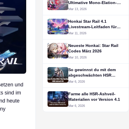
Ultimative Mono-Elation-
Strategie
Mar 13, 2026
Honkai Star Rail 4.1
Livestream-Leitfaden für
den kommenden
Mar 11, 2026
Jubiläumspatch
Neueste Honkai: Star Rail
Codes März 2026
Mar 10, 2026
So gewinnst du mit dem
abgeschwächten HSR
Ashveil Kit
Mar 6, 2026
setzen und
ts sind im
Farme alle HSR-Ashveil-
Materialien vor Version 4.1
und heute
Mar 6, 2026
ony