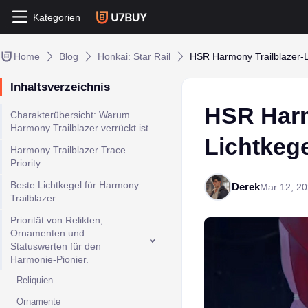
Kategorien
Home
Blog
Honkai: Star Rail
HSR Harmony Trailblazer-Le
Inhaltsverzeichnis
HSR Harm
Charakterübersicht: Warum
Harmony Trailblazer verrückt ist
Lichtkege
Harmony Trailblazer Trace
Priority
Beste Lichtkegel für Harmony
Derek
Mar 12, 2
Trailblazer
Priorität von Relikten,
Ornamenten und
Statuswerten für den
Harmonie-Pionier.
Reliquien
Ornamente