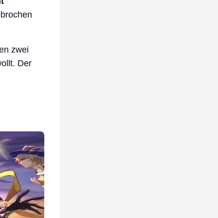
t
ebrochen
ten zwei
ollt. Der