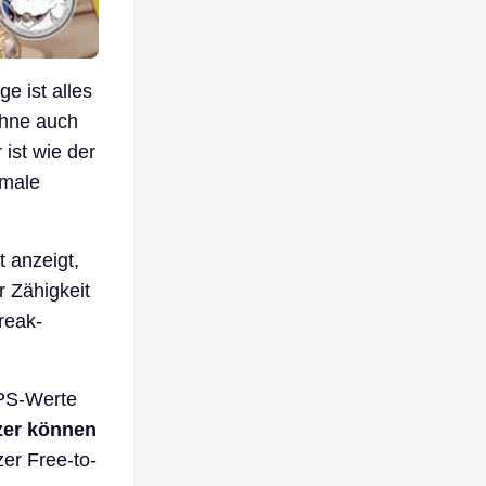
e ist alles
ohne auch
 ist wie der
rmale
t anzeigt,
 Zähigkeit
reak-
DPS-Werte
tzer können
er Free-to-