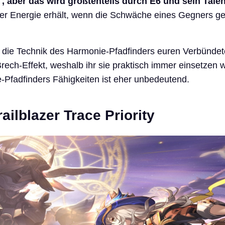
t
, aber das wird größtenteils durch E6 und sein Talen
er Energie erhält, wenn die Schwäche eines Gegners g
ht die Technik des Harmonie-Pfadfinders euren Verbünde
ech-Effekt, weshalb ihr sie praktisch immer einsetzen w
Pfadfinders Fähigkeiten ist eher unbedeutend.
ilblazer Trace Priority