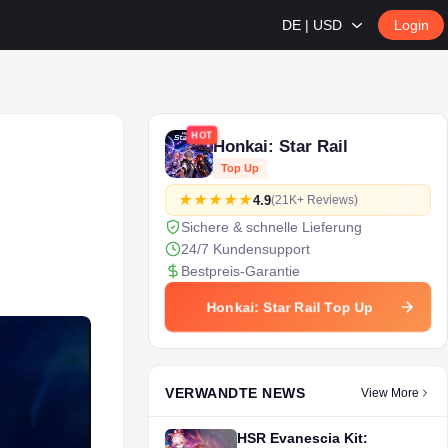
DE | USD
Login
HOT
Honkai: Star Rail
Top Up
4.9
(21K+ Reviews)
Sichere & schnelle Lieferung
24/7 Kundensupport
Bestpreis-Garantie
Honkai: Star Rail Top Up
VERWANDTE NEWS
View More
HSR Evanescia Kit: