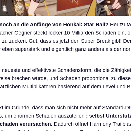
 noch an die Anfänge von Honkai: Star Rail?
Heutzutag
facher Gegner steckt locker 10 Milliarden Schaden ein, 
 zu zucken. Gut, dass es jetzt den Super Break gibt! Der
 eben superstark und eigentlich ganz anders als der no
e neueste und effektivste Schadensform, die die Zähigkei
eise brechen würde, und Schaden proportional zu dieser
sätzlichen Multiplikatoren basierend auf dem Level und B
kt im Grunde, dass man sich nicht mehr auf Standard-
ss, um enormen Schaden auszuteilen
; selbst Unterstü
Schaden verursachen.
Dadurch öffnet Harmony Trailblaz