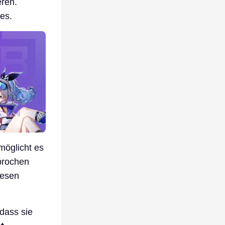
eren.
es.
möglicht es
brochen
iesen
 dass sie