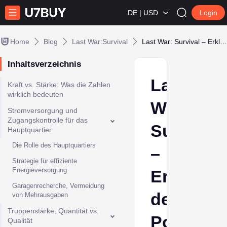
DE | USD
Login
Home
Blog
Last War:Survival
Last War: Survival – Erklärung der Power-Skalierung
Inhaltsverzeichnis
Last
Kraft vs. Stärke: Was die Zahlen
wirklich bedeuten
War:
Stromversorgung und
Zugangskontrolle für das
Survival
Hauptquartier
Die Rolle des Hauptquartiers
–
Strategie für effiziente
Energieversorgung
Erklärun
Garagenrecherche, Vermeidung
der
von Mehrausgaben
Truppenstärke, Quantität vs.
Power-
Qualität