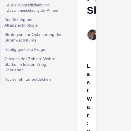
Ausbildungseffizienz und
Skalieru
Zusammensetzung der Armee
Ausrüstung und
Derek
Allianztechnologie
Jan
Strategien zur Optimierung des
21,
Stromwachstums
2026
Häufig gestellte Fragen
Jenseits der Zahlen: Wahre
Stärke im letzten Krieg:
L
Überleben
a
Noch mehr zu entdecken
s
t
W
a
r
: