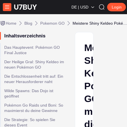
DE | USD
Login
Home
Blog
Pokemon GO
Meistere Shiny Keldeo Pokémon GO mit diesem Leitfaden für die ultimative Gerechtigkeit
Inhaltsverzeichnis
Meistere
Das Hauptevent: Pokémon GO
Final Justice
Shiny
Der Heilige Gral: Shiny Keldeo im
neuen Pokémon GO
Keldeo
Die Entschlossenheit tritt auf: Ein
neuer Herausforderer naht
Pokémo
Wilde Spawns: Das Dojo ist
GO
geöffnet
Pokémon Go Raids und Boni: So
mit
maximierst du deine Gewinne
Die Strategie: So spielen Sie
diesem
dieses Event