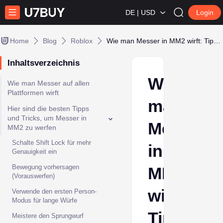
DE | USD
Login
Home
Blog
Roblox
Wie man Messer in MM2 wirft: Tipps & Tricks
Inhaltsverzeichnis
Wie
Wie man Messer auf allen
Plattformen wirft
man
Hier sind die besten Tipps
und Tricks, um Messer in
Messer
MM2 zu werfen
Schalte Shift Lock für mehr
in
Genauigkeit ein
Bewegung vorhersagen
MM2
(Vorauswerfen)
wirft:
Verwende den ersten Person-
Modus für lange Würfe
Tipps
Meistere den Sprungwurf