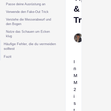
Passe deine Ausrüstung an
&
Verwende den Fake-Out Trick
Tricks
Verstehe die Messerabwurf und
den Bogen
Nutze das Schauen um Ecken
Derek
klug
Jan 8,
2026
Häufige Fehler, die du vermeiden
solltest
Fazit
I
n
M
M
2
i
s
t