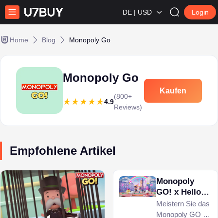
DE | USD
Login
Home
Blog
Monopoly Go
Monopoly Go
Kaufen
(800+
4.9
Reviews)
Empfohlene Artikel
Monopoly
GO! x Hello
Kitty &
Meistern Sie das
Friends:
Monopoly GO x