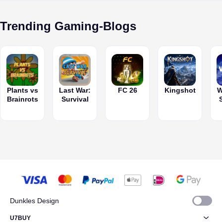
inklusive Wild-
du alle
und clevere
Tipps zur
Sticker.
verfügbaren
Tipps zum
Maximieru
Gratis-
schnelleren
der
Trending Gaming-Blogs
Belohnungen
Abschließen.
Belohnung
optimal
nutzt.
Plants vs
Last War:
FC 26
Kingshot
W
Brainrots
Survival
Dunkles Design
U7BUY